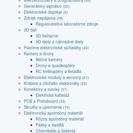
Mikrokontroléry a programátory
(59)
Generátory signálov
(20)
Elektronické displeje
(6)
Zdroje napájania
(39)
Regulovateľné laboratórne zdroje
3D tlač
3D tlačiarne
3D diely a náhradné diely
Pasívne elektronické súčiastky
(40)
Kamery a drony
Akčné kamery
Drony a quadkoptéry
RC helikoptéry a lietadlá
Elektronické moduly a senzory
(31)
Krabice a úložisko elektroniky
(23)
Konektory a svorky
(37)
Elektrická kabeláž
PCB a Protoboard
(32)
Skrutky a upevnenie
(10)
Elektronický spotrebný materiál
Rôzny spotrebný materiál
Pásky a lepidlá
Chemikálie a čistenie