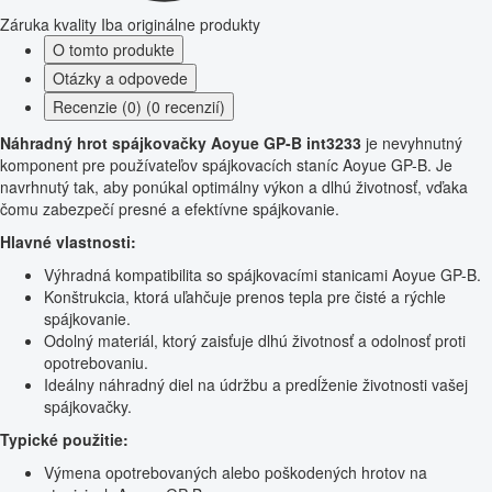
Záruka kvality
Iba originálne produkty
O tomto produkte
Otázky a odpovede
Recenzie (0) (0 recenzií)
Náhradný hrot spájkovačky Aoyue GP-B int3233
je nevyhnutný
komponent pre používateľov spájkovacích staníc Aoyue GP-B. Je
navrhnutý tak, aby ponúkal optimálny výkon a dlhú životnosť, vďaka
čomu zabezpečí presné a efektívne spájkovanie.
Hlavné vlastnosti:
Výhradná kompatibilita so spájkovacími stanicami Aoyue GP-B.
Konštrukcia, ktorá uľahčuje prenos tepla pre čisté a rýchle
spájkovanie.
Odolný materiál, ktorý zaisťuje dlhú životnosť a odolnosť proti
opotrebovaniu.
Ideálny náhradný diel na údržbu a predĺženie životnosti vašej
spájkovačky.
Typické použitie:
Výmena opotrebovaných alebo poškodených hrotov na