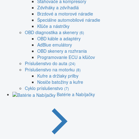
Sťahovače a kompresory
Zdviháky a zdvíhadlá
Brzdové a motorové náradie
Špeciálne automobilové náradie
Kľúče a nástrčky
OBD diagnostika a skenery
(6)
OBD káble a adaptéry
AdBlue emulátory
OBD skenery a rozhrania
Programovanie ECU a kľúčov
Príslušenstvo do auta
(24)
Príslušenstvo na motorku
(8)
Kufre a držiaky prilby
Nosiče batožiny a kufre
Cyklo príslušenstvo
(7)
Batérie a Nabíjačky