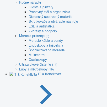
Ručné náradie
Kliešte a pinzety
Pracovný stôl a organizácia
Dielenský spotrebný materiál
Skrutkovače a otváracie nástroje
ESD a antistatika
Zveráky a podpery
Meracie prístroje
(2)
Meracie káble a sondy
Endoskopy a inšpekcia
Špecializované meradlá
Multimetre
Osciloskopy
Ultrazvukové čistenie
(14)
Lupy a mikroskopy
(19)
IT & Konektivita