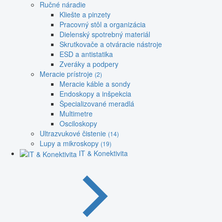
Ručné náradie
Kliešte a pinzety
Pracovný stôl a organizácia
Dielenský spotrebný materiál
Skrutkovače a otváracie nástroje
ESD a antistatika
Zveráky a podpery
Meracie prístroje
(2)
Meracie káble a sondy
Endoskopy a inšpekcia
Špecializované meradlá
Multimetre
Osciloskopy
Ultrazvukové čistenie
(14)
Lupy a mikroskopy
(19)
IT & Konektivita