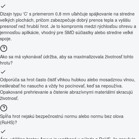
Dizajn typu 'C' s priemerom 0,8 mm uľahčuje spájkovanie na stredne
veľkých plochách, pričom zabezpečuje dobrý prenos tepla a vyššiu
presnosť než hrubší hrot. Je to kompromis medzi rýchlosťou ohrevu a
jemnosťou aplikácie, vhodný pre SMD súčiastky alebo stredne veľké
spoje.
Ako sa má vykonávať údržba, aby sa maximalizovala životnosť tohto
hrotu?
Odporúča sa hrot často čistiť vlhkou hubkou alebo mosadznou vlnou,
neškrabať ho nasucho a vždy ho pocínovať, keď sa nepoužíva.
Opakované prehrievanie a čistenie abrazívnymi materiálmi skracujú
životnosť.
Spĺňa hrot nejakú bezpečnostnú normu alebo normu bez olova
(RoHS)?
Áno, väčšina hrotov Aoyue je vyrábaná v súlade s RoHS, čo zaručuje