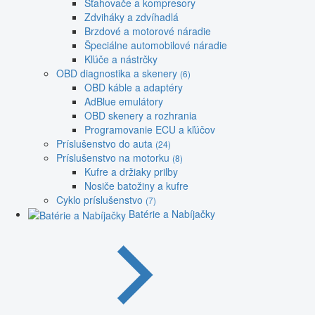
Sťahovače a kompresory
Zdviháky a zdvíhadlá
Brzdové a motorové náradie
Špeciálne automobilové náradie
Kľúče a nástrčky
OBD diagnostika a skenery
(6)
OBD káble a adaptéry
AdBlue emulátory
OBD skenery a rozhrania
Programovanie ECU a kľúčov
Príslušenstvo do auta
(24)
Príslušenstvo na motorku
(8)
Kufre a držiaky prilby
Nosiče batožiny a kufre
Cyklo príslušenstvo
(7)
Batérie a Nabíjačky