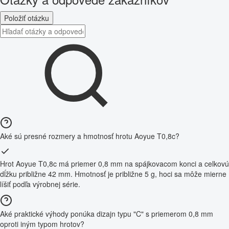
Položiť otázku
Aké sú presné rozmery a hmotnosť hrotu Aoyue T0,8c?
Hrot Aoyue T0,8c má priemer 0,8 mm na spájkovacom konci a celkovú
dĺžku približne 42 mm. Hmotnosť je približne 5 g, hoci sa môže mierne
líšiť podľa výrobnej série.
Aké praktické výhody ponúka dizajn typu "C" s priemerom 0,8 mm
oproti iným typom hrotov?