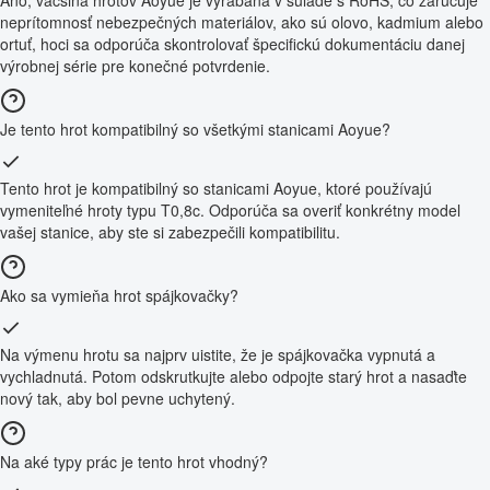
neprítomnosť nebezpečných materiálov, ako sú olovo, kadmium alebo
ortuť, hoci sa odporúča skontrolovať špecifickú dokumentáciu danej
výrobnej série pre konečné potvrdenie.
Je tento hrot kompatibilný so všetkými stanicami Aoyue?
Tento hrot je kompatibilný so stanicami Aoyue, ktoré používajú
vymeniteľné hroty typu T0,8c. Odporúča sa overiť konkrétny model
vašej stanice, aby ste si zabezpečili kompatibilitu.
Ako sa vymieňa hrot spájkovačky?
Na výmenu hrotu sa najprv uistite, že je spájkovačka vypnutá a
vychladnutá. Potom odskrutkujte alebo odpojte starý hrot a nasaďte
nový tak, aby bol pevne uchytený.
Na aké typy prác je tento hrot vhodný?