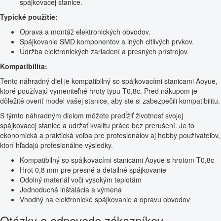
spájkovacej stanice.
Typické použitie:
Oprava a montáž elektronických obvodov.
Spájkovanie SMD komponentov a iných citlivých prvkov.
Údržba elektronických zariadení a presných prístrojov.
Kompatibilita:
Tento náhradný diel je kompatibilný so spájkovacími stanicami Aoyue,
ktoré používajú vymeniteľné hroty typu T0,8c. Pred nákupom je
dôležité overiť model vašej stanice, aby ste si zabezpečili kompatibilitu.
S týmto náhradným dielom môžete predĺžiť životnosť svojej
spájkovacej stanice a udržať kvalitu práce bez prerušení. Je to
ekonomická a praktická voľba pre profesionálov aj hobby používateľov,
ktorí hľadajú profesionálne výsledky.
Kompatibilný so spájkovacími stanicami Aoyue s hrotom T0,8c
Hrot 0,8 mm pre presné a detailné spájkovanie
Odolný materiál voči vysokým teplotám
Jednoduchá inštalácia a výmena
Vhodný na elektronické spájkovanie a opravu obvodov
Otázky a odpovede zákazníkov