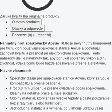
Záruka kvality
Iba originálne produkty
O tomto produkte
Otázky a odpovede
Recenzie (0) (0 recenzií)
Náhradný hrot spájkovačky Aoyue T0,8c
je nevyhnutný komponent
pre tých, ktorí používajú spájkovacie stanice Aoyue a potrebujú
zachovať kvalitu a presnosť pri elektronickom spájkovaní. Tento
náhradný diel je navrhnutý tak, aby ponúkal spoľahlivý výkon a dlhú
životnosť, vďaka čomu bude každé spájkovanie presné a efektívne.
Hlavné vlastnosti:
Špecifický dizajn pre spájkovacie stanice Aoyue, ktorý zaručuje
kompatibilitu a presné osadenie.
Hrot 0,8 mm umožňuje presné ovládanie počas spájkovania,
ideálny na detailné práce a malé súčiastky.
Odolný materiál, ktorý znáša vysoké teploty a časté používanie
bez straty tvaru alebo funkčnosti.
Jednoduchá inštalácia a výmena, čo uľahčuje údržbu vašej