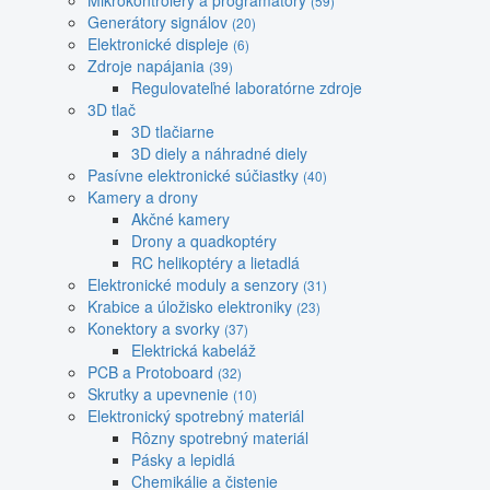
Mikrokontroléry a programátory
(59)
Generátory signálov
(20)
Elektronické displeje
(6)
Zdroje napájania
(39)
Regulovateľné laboratórne zdroje
3D tlač
3D tlačiarne
3D diely a náhradné diely
Pasívne elektronické súčiastky
(40)
Kamery a drony
Akčné kamery
Drony a quadkoptéry
RC helikoptéry a lietadlá
Elektronické moduly a senzory
(31)
Krabice a úložisko elektroniky
(23)
Konektory a svorky
(37)
Elektrická kabeláž
PCB a Protoboard
(32)
Skrutky a upevnenie
(10)
Elektronický spotrebný materiál
Rôzny spotrebný materiál
Pásky a lepidlá
Chemikálie a čistenie