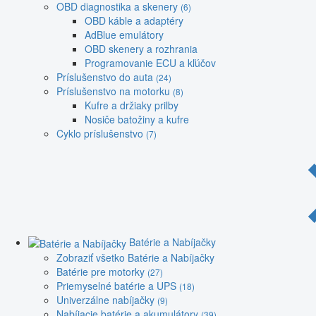
OBD diagnostika a skenery
(6)
OBD káble a adaptéry
AdBlue emulátory
OBD skenery a rozhrania
Programovanie ECU a kľúčov
Príslušenstvo do auta
(24)
Príslušenstvo na motorku
(8)
Kufre a držiaky prilby
Nosiče batožiny a kufre
Cyklo príslušenstvo
(7)
Batérie a Nabíjačky
Zobraziť všetko Batérie a Nabíjačky
Batérie pre motorky
(27)
Priemyselné batérie a UPS
(18)
Univerzálne nabíjačky
(9)
Nabíjacie batérie a akumulátory
(39)