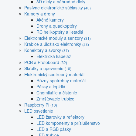
3D diely a náhradné diely
Pasívne elektronické súčiastky
(40)
Kamery a drony
Akčné kamery
Drony a quadkoptéry
RC helikoptéry a lietadlá
Elektronické moduly a senzory
(31)
Krabice a úložisko elektroniky
(23)
Konektory a svorky
(37)
Elektrická kabeláž
PCB a Protoboard
(32)
Skrutky a upevnenie
(10)
Elektronický spotrebný materiál
Rôzny spotrebný materiál
Pásky a lepidlá
Chemikálie a čistenie
Zmršťovacie trubice
Raspberry Pi
(10)
LED osvetlenie
LED žiarovky a reflektory
LED komponenty a príslušenstvo
LED a RGB pásky
LED trubice