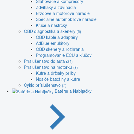
Sťahovače a kompresory
Zdviháky a zdvíhadlá
Brzdové a motorové náradie
Špeciálne automobilové náradie
Kľúče a nástrčky
OBD diagnostika a skenery
(6)
OBD káble a adaptéry
AdBlue emulátory
OBD skenery a rozhrania
Programovanie ECU a kľúčov
Príslušenstvo do auta
(24)
Príslušenstvo na motorku
(8)
Kufre a držiaky prilby
Nosiče batožiny a kufre
Cyklo príslušenstvo
(7)
Batérie a Nabíjačky