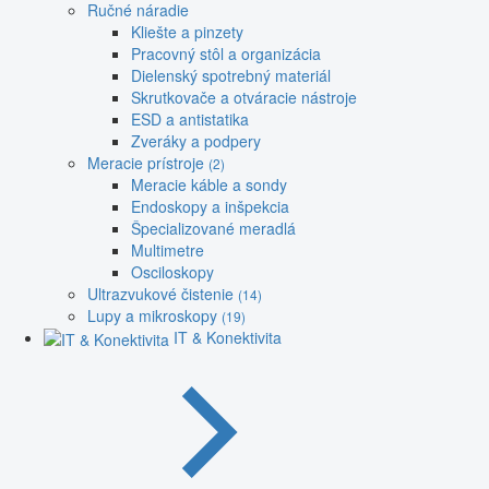
Ručné náradie
Kliešte a pinzety
Pracovný stôl a organizácia
Dielenský spotrebný materiál
Skrutkovače a otváracie nástroje
ESD a antistatika
Zveráky a podpery
Meracie prístroje
(2)
Meracie káble a sondy
Endoskopy a inšpekcia
Špecializované meradlá
Multimetre
Osciloskopy
Ultrazvukové čistenie
(14)
Lupy a mikroskopy
(19)
IT & Konektivita