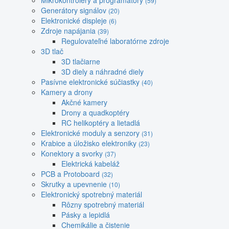
Mikrokontroléry a programátory
(59)
Generátory signálov
(20)
Elektronické displeje
(6)
Zdroje napájania
(39)
Regulovateľné laboratórne zdroje
3D tlač
3D tlačiarne
3D diely a náhradné diely
Pasívne elektronické súčiastky
(40)
Kamery a drony
Akčné kamery
Drony a quadkoptéry
RC helikoptéry a lietadlá
Elektronické moduly a senzory
(31)
Krabice a úložisko elektroniky
(23)
Konektory a svorky
(37)
Elektrická kabeláž
PCB a Protoboard
(32)
Skrutky a upevnenie
(10)
Elektronický spotrebný materiál
Rôzny spotrebný materiál
Pásky a lepidlá
Chemikálie a čistenie