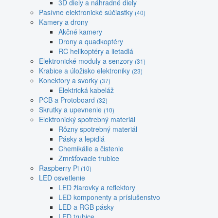
3D diely a náhradné diely
Pasívne elektronické súčiastky
(40)
Kamery a drony
Akčné kamery
Drony a quadkoptéry
RC helikoptéry a lietadlá
Elektronické moduly a senzory
(31)
Krabice a úložisko elektroniky
(23)
Konektory a svorky
(37)
Elektrická kabeláž
PCB a Protoboard
(32)
Skrutky a upevnenie
(10)
Elektronický spotrebný materiál
Rôzny spotrebný materiál
Pásky a lepidlá
Chemikálie a čistenie
Zmršťovacie trubice
Raspberry Pi
(10)
LED osvetlenie
LED žiarovky a reflektory
LED komponenty a príslušenstvo
LED a RGB pásky
LED trubice