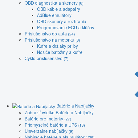
OBD diagnostika a skenery
(6)
OBD káble a adaptéry
AdBlue emulátory
OBD skenery a rozhrania
Programovanie ECU a kľúčov
Príslušenstvo do auta
(24)
Príslušenstvo na motorku
(8)
Kufre a držiaky prilby
Nosiče batožiny a kufre
Cyklo príslušenstvo
(7)
Batérie a Nabíjačky
Zobraziť všetko Batérie a Nabíjačky
Batérie pre motorky
(27)
Priemyselné batérie a UPS
(18)
Univerzálne nabíjačky
(9)
Nabíjacie batérie a akumulátory
(39)