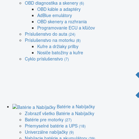
OBD diagnostika a skenery
(6)
OBD káble a adaptéry
AdBlue emulátory
OBD skenery a rozhrania
Programovanie ECU a kľúčov
Príslušenstvo do auta
(24)
Príslušenstvo na motorku
(8)
Kufre a držiaky prilby
Nosiče batožiny a kufre
Cyklo príslušenstvo
(7)
Batérie a Nabíjačky
Zobraziť všetko Batérie a Nabíjačky
Batérie pre motorky
(27)
Priemyselné batérie a UPS
(18)
Univerzálne nabíjačky
(9)
Nabíjacie batérie a akumulátory
(39)