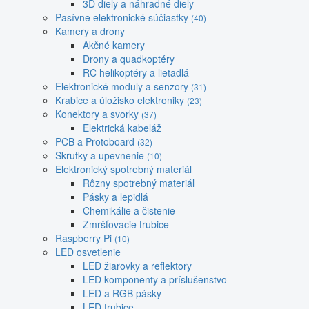
3D diely a náhradné diely
Pasívne elektronické súčiastky
(40)
Kamery a drony
Akčné kamery
Drony a quadkoptéry
RC helikoptéry a lietadlá
Elektronické moduly a senzory
(31)
Krabice a úložisko elektroniky
(23)
Konektory a svorky
(37)
Elektrická kabeláž
PCB a Protoboard
(32)
Skrutky a upevnenie
(10)
Elektronický spotrebný materiál
Rôzny spotrebný materiál
Pásky a lepidlá
Chemikálie a čistenie
Zmršťovacie trubice
Raspberry Pi
(10)
LED osvetlenie
LED žiarovky a reflektory
LED komponenty a príslušenstvo
LED a RGB pásky
LED trubice