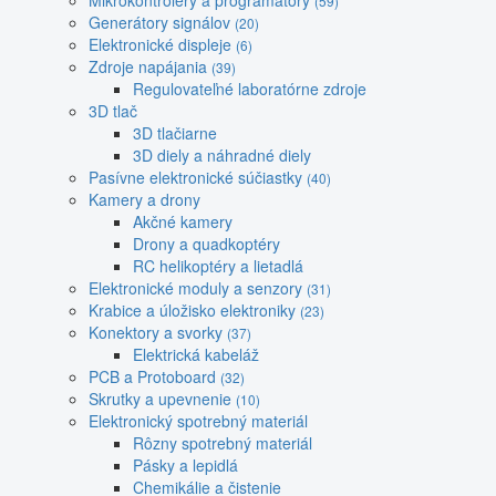
Mikrokontroléry a programátory
(59)
Generátory signálov
(20)
Elektronické displeje
(6)
Zdroje napájania
(39)
Regulovateľné laboratórne zdroje
3D tlač
3D tlačiarne
3D diely a náhradné diely
Pasívne elektronické súčiastky
(40)
Kamery a drony
Akčné kamery
Drony a quadkoptéry
RC helikoptéry a lietadlá
Elektronické moduly a senzory
(31)
Krabice a úložisko elektroniky
(23)
Konektory a svorky
(37)
Elektrická kabeláž
PCB a Protoboard
(32)
Skrutky a upevnenie
(10)
Elektronický spotrebný materiál
Rôzny spotrebný materiál
Pásky a lepidlá
Chemikálie a čistenie