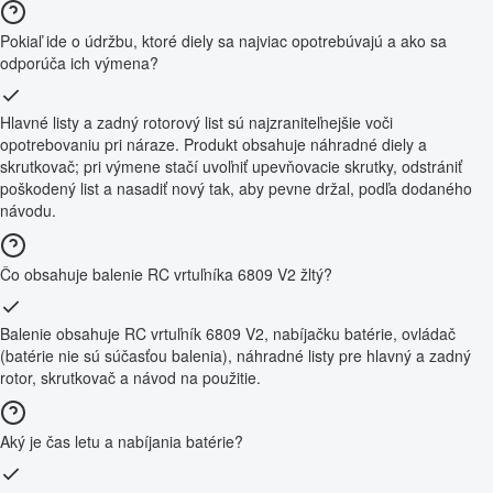
Pokiaľ ide o údržbu, ktoré diely sa najviac opotrebúvajú a ako sa
odporúča ich výmena?
Hlavné listy a zadný rotorový list sú najzraniteľnejšie voči
opotrebovaniu pri náraze. Produkt obsahuje náhradné diely a
skrutkovač; pri výmene stačí uvoľniť upevňovacie skrutky, odstrániť
poškodený list a nasadiť nový tak, aby pevne držal, podľa dodaného
návodu.
Čo obsahuje balenie RC vrtuľníka 6809 V2 žltý?
Balenie obsahuje RC vrtuľník 6809 V2, nabíjačku batérie, ovládač
(batérie nie sú súčasťou balenia), náhradné listy pre hlavný a zadný
rotor, skrutkovač a návod na použitie.
Aký je čas letu a nabíjania batérie?