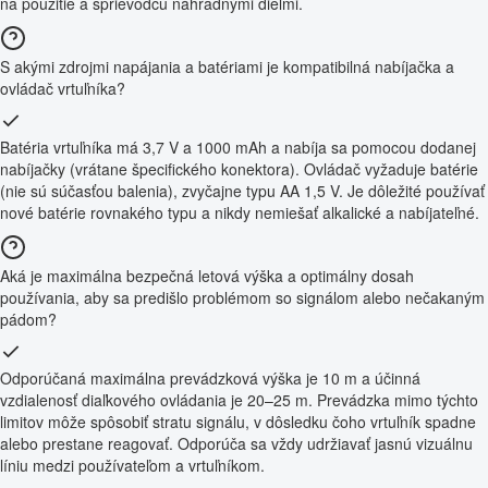
na použitie a sprievodcu náhradnými dielmi.
S akými zdrojmi napájania a batériami je kompatibilná nabíjačka a
ovládač vrtuľníka?
Batéria vrtuľníka má 3,7 V a 1000 mAh a nabíja sa pomocou dodanej
nabíjačky (vrátane špecifického konektora). Ovládač vyžaduje batérie
(nie sú súčasťou balenia), zvyčajne typu AA 1,5 V. Je dôležité používať
nové batérie rovnakého typu a nikdy nemiešať alkalické a nabíjateľné.
Aká je maximálna bezpečná letová výška a optimálny dosah
používania, aby sa predišlo problémom so signálom alebo nečakaným
pádom?
Odporúčaná maximálna prevádzková výška je 10 m a účinná
vzdialenosť diaľkového ovládania je 20–25 m. Prevádzka mimo týchto
limitov môže spôsobiť stratu signálu, v dôsledku čoho vrtuľník spadne
alebo prestane reagovať. Odporúča sa vždy udržiavať jasnú vizuálnu
líniu medzi používateľom a vrtuľníkom.