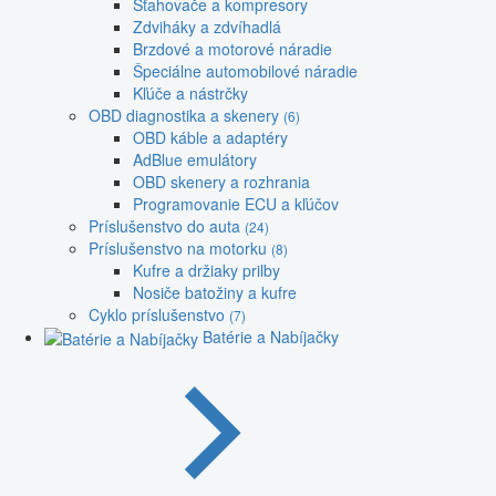
Sťahovače a kompresory
Zdviháky a zdvíhadlá
Brzdové a motorové náradie
Špeciálne automobilové náradie
Kľúče a nástrčky
OBD diagnostika a skenery
(6)
OBD káble a adaptéry
AdBlue emulátory
OBD skenery a rozhrania
Programovanie ECU a kľúčov
Príslušenstvo do auta
(24)
Príslušenstvo na motorku
(8)
Kufre a držiaky prilby
Nosiče batožiny a kufre
Cyklo príslušenstvo
(7)
Batérie a Nabíjačky