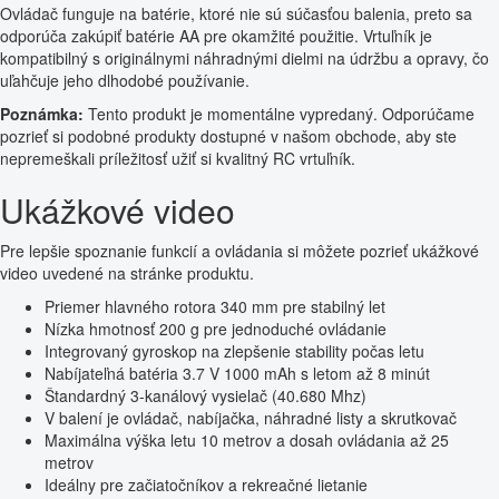
Ovládač funguje na batérie, ktoré nie sú súčasťou balenia, preto sa
odporúča zakúpiť batérie AA pre okamžité použitie. Vrtuľník je
kompatibilný s originálnymi náhradnými dielmi na údržbu a opravy, čo
uľahčuje jeho dlhodobé používanie.
Poznámka:
Tento produkt je momentálne vypredaný. Odporúčame
pozrieť si podobné produkty dostupné v našom obchode, aby ste
nepremeškali príležitosť užiť si kvalitný RC vrtuľník.
Ukážkové video
Pre lepšie spoznanie funkcií a ovládania si môžete pozrieť ukážkové
video uvedené na stránke produktu.
Priemer hlavného rotora 340 mm pre stabilný let
Nízka hmotnosť 200 g pre jednoduché ovládanie
Integrovaný gyroskop na zlepšenie stability počas letu
Nabíjateľná batéria 3.7 V 1000 mAh s letom až 8 minút
Štandardný 3-kanálový vysielač (40.680 Mhz)
V balení je ovládač, nabíjačka, náhradné listy a skrutkovač
Maximálna výška letu 10 metrov a dosah ovládania až 25
metrov
Ideálny pre začiatočníkov a rekreačné lietanie