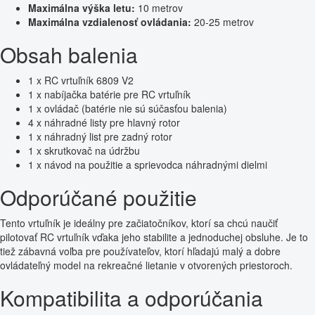
Maximálna výška letu:
10 metrov
Maximálna vzdialenosť ovládania:
20-25 metrov
Obsah balenia
1 x RC vrtuľník 6809 V2
1 x nabíjačka batérie pre RC vrtuľník
1 x ovládač (batérie nie sú súčasťou balenia)
4 x náhradné listy pre hlavný rotor
1 x náhradný list pre zadný rotor
1 x skrutkovač na údržbu
1 x návod na použitie a sprievodca náhradnými dielmi
Odporúčané použitie
Tento vrtuľník je ideálny pre začiatočníkov, ktorí sa chcú naučiť
pilotovať RC vrtuľník vďaka jeho stabilite a jednoduchej obsluhe. Je to
tiež zábavná voľba pre používateľov, ktorí hľadajú malý a dobre
ovládateľný model na rekreačné lietanie v otvorených priestoroch.
Kompatibilita a odporúčania