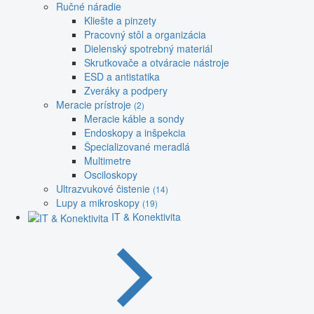
Ručné náradie
Kliešte a pinzety
Pracovný stôl a organizácia
Dielenský spotrebný materiál
Skrutkovače a otváracie nástroje
ESD a antistatika
Zveráky a podpery
Meracie prístroje
(2)
Meracie káble a sondy
Endoskopy a inšpekcia
Špecializované meradlá
Multimetre
Osciloskopy
Ultrazvukové čistenie
(14)
Lupy a mikroskopy
(19)
IT & Konektivita