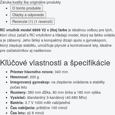
Záruka kvality
Iba originálne produkty
O tomto produkte
Otázky a odpovede
Recenzie (1) (1 recenzií)
RC vrtuľník model 6809 V2 v žltej farbe
je ideálnou voľbou pre tých,
ktorí chcú začať s RC vrtuľníkmi a hľadajú model, ktorý sa ľahko ovláda
a je zábavný. Jeho ľahký a kompaktný dizajn spolu s gyroskopom,
ktorý zlepšuje stabilitu, umožňuje plynulé a kontrolované lety, ideálne
pre začiatočníkov aj nadšencov.
Kľúčové vlastnosti a špecifikácie
Priemer hlavného rotora:
340 mm
Hmotnosť:
200 g
Integrovaný gyroskop:
na zlepšenie ovládania a stability
počas letu
Rozmery:
380 mm dĺžka, 80 mm šírka a 180 mm výška
Vysielač:
štandardný 3-kanálový (40.680 Mhz)
Batéria:
3.7 V 1000 mAh nabíjateľná
Čas nabíjania:
približne 100 minút
Čas letu:
až 8 minút