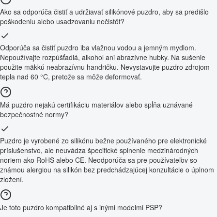
Ako sa odporúča čistiť a udržiavať silikónové puzdro, aby sa predišlo
poškodeniu alebo usadzovaniu nečistôt?
Odporúča sa čistiť puzdro iba vlažnou vodou a jemným mydlom.
Nepoužívajte rozpúšťadlá, alkohol ani abrazívne hubky. Na sušenie
použite mäkkú neabrazívnu handričku. Nevystavujte puzdro zdrojom
tepla nad 60 °C, pretože sa môže deformovať.
Má puzdro nejakú certifikáciu materiálov alebo spĺňa uznávané
bezpečnostné normy?
Puzdro je vyrobené zo silikónu bežne používaného pre elektronické
príslušenstvo, ale neuvádza špecifické splnenie medzinárodných
noriem ako RoHS alebo CE. Neodporúča sa pre používateľov so
známou alergiou na silikón bez predchádzajúcej konzultácie o úplnom
zložení.
Je toto puzdro kompatibilné aj s inými modelmi PSP?