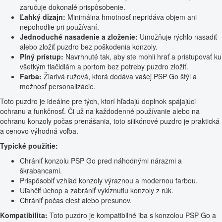
zaručuje dokonalé prispôsobenie.
Ľahký dizajn:
Minimálna hmotnosť nepridáva objem ani
nepohodlie pri používaní.
Jednoduché nasadenie a zloženie:
Umožňuje rýchlo nasadiť
alebo zložiť puzdro bez poškodenia konzoly.
Plný prístup:
Navrhnuté tak, aby ste mohli hrať a pristupovať ku
všetkým tlačidlám a portom bez potreby puzdro zložiť.
Farba:
Žiarivá ružová, ktorá dodáva vašej PSP Go štýl a
možnosť personalizácie.
Toto puzdro je ideálne pre tých, ktorí hľadajú doplnok spájajúci
ochranu a funkčnosť. Či už na každodenné používanie alebo na
ochranu konzoly počas prenášania, toto silikónové puzdro je praktická
a cenovo výhodná voľba.
Typické použitie:
Chrániť konzolu PSP Go pred náhodnými nárazmi a
škrabancami.
Prispôsobiť vzhľad konzoly výraznou a modernou farbou.
Uľahčiť úchop a zabrániť vykĺznutiu konzoly z rúk.
Chrániť počas ciest alebo presunov.
Kompatibilita:
Toto puzdro je kompatibilné iba s konzolou PSP Go a