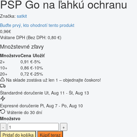
PSP Go na ľahkú ochranu
Značka:
satkit
Buďte prvý, kto ohodnotí tento produkt
0
,
96
€
Vrátane DPH
(Bez DPH: 0,80 €)
Množstevné zľavy
Množstvo
Cena
Uložiť
2+
0,91 €
-5%
10+
0,86 €
-10%
20+
0,72 €
-25%
Na sklade zostáva už len 1 – objednajte čoskoro!
Štandardné doručenie
Ut, Aug 11 - Št, Aug 13
Expresné doručenie
Pi, Aug 7 - Po, Aug 10
Vrátenie do 30 dní
Množstvo
-
+
Pridať do košíka
Kúpiť teraz