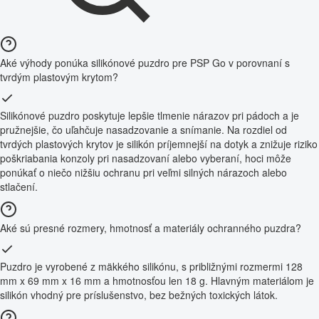
Aké výhody ponúka silikónové puzdro pre PSP Go v porovnaní s
tvrdým plastovým krytom?
Silikónové puzdro poskytuje lepšie tlmenie nárazov pri pádoch a je
pružnejšie, čo uľahčuje nasadzovanie a snímanie. Na rozdiel od
tvrdých plastových krytov je silikón príjemnejší na dotyk a znižuje riziko
poškriabania konzoly pri nasadzovaní alebo vyberaní, hoci môže
ponúkať o niečo nižšiu ochranu pri veľmi silných nárazoch alebo
stlačení.
Aké sú presné rozmery, hmotnosť a materiály ochranného puzdra?
Puzdro je vyrobené z mäkkého silikónu, s približnými rozmermi 128
mm x 69 mm x 16 mm a hmotnosťou len 18 g. Hlavným materiálom je
silikón vhodný pre príslušenstvo, bez bežných toxických látok.