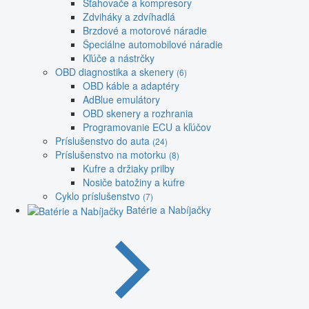
Sťahovače a kompresory
Zdviháky a zdvíhadlá
Brzdové a motorové náradie
Špeciálne automobilové náradie
Kľúče a nástrčky
OBD diagnostika a skenery
(6)
OBD káble a adaptéry
AdBlue emulátory
OBD skenery a rozhrania
Programovanie ECU a kľúčov
Príslušenstvo do auta
(24)
Príslušenstvo na motorku
(8)
Kufre a držiaky prilby
Nosiče batožiny a kufre
Cyklo príslušenstvo
(7)
Batérie a Nabíjačky