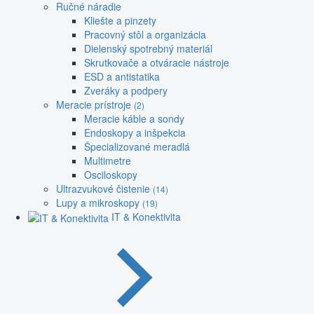
Ručné náradie
Kliešte a pinzety
Pracovný stôl a organizácia
Dielenský spotrebný materiál
Skrutkovače a otváracie nástroje
ESD a antistatika
Zveráky a podpery
Meracie prístroje
(2)
Meracie káble a sondy
Endoskopy a inšpekcia
Špecializované meradlá
Multimetre
Osciloskopy
Ultrazvukové čistenie
(14)
Lupy a mikroskopy
(19)
IT & Konektivita