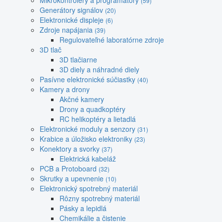
Mikrokontroléry a programátory
(59)
Generátory signálov
(20)
Elektronické displeje
(6)
Zdroje napájania
(39)
Regulovateľné laboratórne zdroje
3D tlač
3D tlačiarne
3D diely a náhradné diely
Pasívne elektronické súčiastky
(40)
Kamery a drony
Akčné kamery
Drony a quadkoptéry
RC helikoptéry a lietadlá
Elektronické moduly a senzory
(31)
Krabice a úložisko elektroniky
(23)
Konektory a svorky
(37)
Elektrická kabeláž
PCB a Protoboard
(32)
Skrutky a upevnenie
(10)
Elektronický spotrebný materiál
Rôzny spotrebný materiál
Pásky a lepidlá
Chemikálie a čistenie