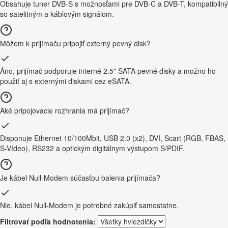
Obsahuje tuner DVB-S s možnosťami pre DVB-C a DVB-T, kompatibilný
so satelitným a káblovým signálom.
Môžem k prijímaču pripojiť externý pevný disk?
Áno, prijímač podporuje interné 2.5" SATA pevné disky a možno ho
použiť aj s externými diskami cez eSATA.
Aké pripojovacie rozhrania má prijímač?
Disponuje Ethernet 10/100Mbit, USB 2.0 (x2), DVI, Scart (RGB, FBAS,
S-Vídeo), RS232 a optickým digitálnym výstupom S/PDIF.
Je kábel Null-Modem súčasťou balenia prijímača?
Nie, kábel Null-Modem je potrebné zakúpiť samostatne.
Filtrovať podľa hodnotenia: