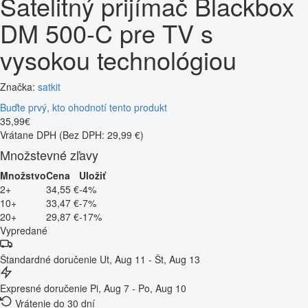
Satelitný prijímač Blackbox
DM 500-C pre TV s
vysokou technológiou
Značka:
satkit
Buďte prvý, kto ohodnotí tento produkt
35
,
99
€
Vrátane DPH
(Bez DPH: 29,99 €)
Množstevné zľavy
Množstvo
Cena
Uložiť
2+
34,55 €
-4%
10+
33,47 €
-7%
20+
29,87 €
-17%
Vypredané
Štandardné doručenie
Ut, Aug 11 - Št, Aug 13
Expresné doručenie
Pi, Aug 7 - Po, Aug 10
Vrátenie do 30 dní