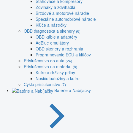
Sťahovače a kompresory
Zdviháky a zdvíhadlá
Brzdové a motorové náradie
Špeciálne automobilové náradie
Kľúče a nástrčky
OBD diagnostika a skenery
(6)
OBD káble a adaptéry
AdBlue emulátory
OBD skenery a rozhrania
Programovanie ECU a kľúčov
Príslušenstvo do auta
(24)
Príslušenstvo na motorku
(8)
Kufre a držiaky prilby
Nosiče batožiny a kufre
Cyklo príslušenstvo
(7)
Batérie a Nabíjačky