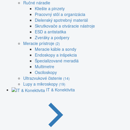
Ručné náradie
Kliešte a pinzety
Pracovný stôl a organizácia
Dielenský spotrebný materiál
Skrutkovače a otváracie nástroje
ESD a antistatika
Zveráky a podpery
Meracie prístroje
(2)
Meracie káble a sondy
Endoskopy a inšpekcia
Špecializované meradlá
Multimetre
Osciloskopy
Ultrazvukové čistenie
(14)
Lupy a mikroskopy
(19)
IT & Konektivita