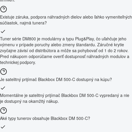
Existuje záruka, podpora náhradných dielov alebo ľahko vymeniteľných
súčiastok, najmä tunera?
Tuner série DM800 je modulárny a typu Plug&Play, čo uľahčuje jeho
výmenu v prípade poruchy alebo zmeny štandardu. Záručné krytie
zvyčajne závisí od distribútora a môže sa pohybovať od 1 do 2 rokov.
Pred nákupom odporúčame overiť dostupnosť náhradných modulov a
technickej podpory.
Je satelitný prijímač Blackbox DM 500-C dostupný na kúpu?
Momentálne je satelitný prijímač Blackbox DM 500-C vypredaný a nie
je dostupný na okamžitý nákup.
Aké typy tunerov obsahuje Blackbox DM 500-C?