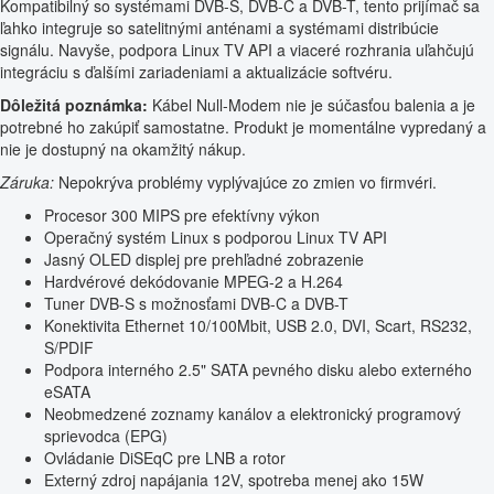
Kompatibilný so systémami DVB-S, DVB-C a DVB-T, tento prijímač sa
ľahko integruje so satelitnými anténami a systémami distribúcie
signálu. Navyše, podpora Linux TV API a viaceré rozhrania uľahčujú
integráciu s ďalšími zariadeniami a aktualizácie softvéru.
Dôležitá poznámka:
Kábel Null-Modem nie je súčasťou balenia a je
potrebné ho zakúpiť samostatne. Produkt je momentálne vypredaný a
nie je dostupný na okamžitý nákup.
Záruka:
Nepokrýva problémy vyplývajúce zo zmien vo firmvéri.
Procesor 300 MIPS pre efektívny výkon
Operačný systém Linux s podporou Linux TV API
Jasný OLED displej pre prehľadné zobrazenie
Hardvérové dekódovanie MPEG-2 a H.264
Tuner DVB-S s možnosťami DVB-C a DVB-T
Konektivita Ethernet 10/100Mbit, USB 2.0, DVI, Scart, RS232,
S/PDIF
Podpora interného 2.5" SATA pevného disku alebo externého
eSATA
Neobmedzené zoznamy kanálov a elektronický programový
sprievodca (EPG)
Ovládanie DiSEqC pre LNB a rotor
Externý zdroj napájania 12V, spotreba menej ako 15W