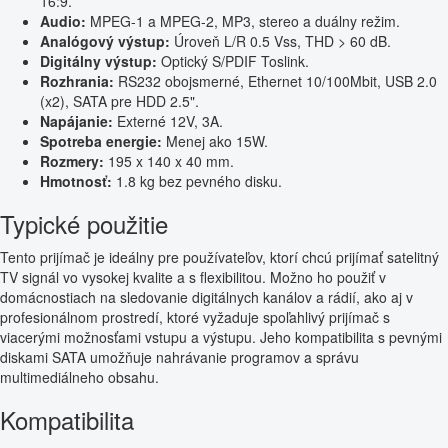
16:9.
Audio:
MPEG-1 a MPEG-2, MP3, stereo a duálny režim.
Analógový výstup:
Úroveň L/R 0.5 Vss, THD > 60 dB.
Digitálny výstup:
Optický S/PDIF Toslink.
Rozhrania:
RS232 obojsmerné, Ethernet 10/100Mbit, USB 2.0
(x2), SATA pre HDD 2.5".
Napájanie:
Externé 12V, 3A.
Spotreba energie:
Menej ako 15W.
Rozmery:
195 x 140 x 40 mm.
Hmotnosť:
1.8 kg bez pevného disku.
Typické použitie
Tento prijímač je ideálny pre používateľov, ktorí chcú prijímať satelitný
TV signál vo vysokej kvalite a s flexibilitou. Možno ho použiť v
domácnostiach na sledovanie digitálnych kanálov a rádií, ako aj v
profesionálnom prostredí, ktoré vyžaduje spoľahlivý prijímač s
viacerými možnosťami vstupu a výstupu. Jeho kompatibilita s pevnými
diskami SATA umožňuje nahrávanie programov a správu
multimediálneho obsahu.
Kompatibilita