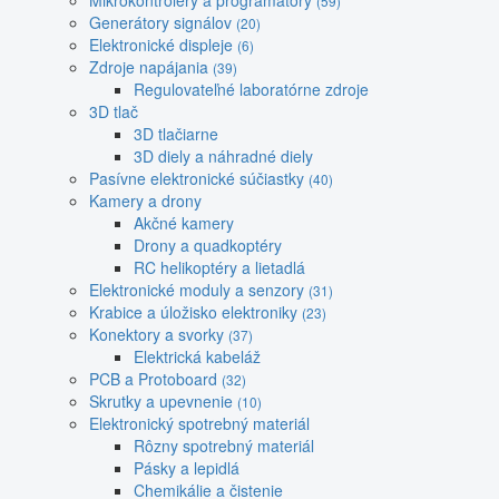
Mikrokontroléry a programátory
(59)
Generátory signálov
(20)
Elektronické displeje
(6)
Zdroje napájania
(39)
Regulovateľné laboratórne zdroje
3D tlač
3D tlačiarne
3D diely a náhradné diely
Pasívne elektronické súčiastky
(40)
Kamery a drony
Akčné kamery
Drony a quadkoptéry
RC helikoptéry a lietadlá
Elektronické moduly a senzory
(31)
Krabice a úložisko elektroniky
(23)
Konektory a svorky
(37)
Elektrická kabeláž
PCB a Protoboard
(32)
Skrutky a upevnenie
(10)
Elektronický spotrebný materiál
Rôzny spotrebný materiál
Pásky a lepidlá
Chemikálie a čistenie