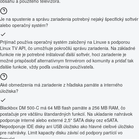
obsahu a použitého televízora.
Je na spustenie a správu zariadenia potrebný nejaký špecifický softvér
alebo operačný systém?
Prijímač používa operačný systém založený na Linuxe s podporou
Linux TV API, čo umožňuje pokročilú správu zariadenia. Na základné
funkcie nie je potrebné inštalovať ďalší softvér, hoci zariadenie je
možné prispôsobiť alternatívnym firmvérom od komunity a pridať tak
ďalšie funkcie, vždy podľa uváženia používateľa.
Aké obmedzenia má zariadenie z hľadiska pamäte a interného
úložiska?
Blackbox DM 500-C má 64 MB flash pamäte a 256 MB RAM, čo
postačuje pre väčšinu štandardných funkcií. Na ukladanie nahrávok
podporuje interné alebo externé 2,5" SATA disky cez eSATA.
Nepodporuje IDE disky ani USB úložisko ako hlavné cieľové úložisko
pre nahrávky. Limit kapacity disku závisí od podpory partícií vo
firmvéri.