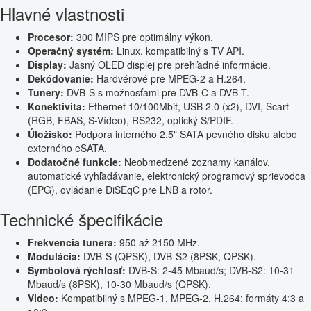
Hlavné vlastnosti
Procesor:
300 MIPS pre optimálny výkon.
Operačný systém:
Linux, kompatibilný s TV API.
Display:
Jasný OLED displej pre prehľadné informácie.
Dekódovanie:
Hardvérové pre MPEG-2 a H.264.
Tunery:
DVB-S s možnosťami pre DVB-C a DVB-T.
Konektivita:
Ethernet 10/100Mbit, USB 2.0 (x2), DVI, Scart
(RGB, FBAS, S-Vídeo), RS232, optický S/PDIF.
Úložisko:
Podpora interného 2.5" SATA pevného disku alebo
externého eSATA.
Dodatočné funkcie:
Neobmedzené zoznamy kanálov,
automatické vyhľadávanie, elektronický programový sprievodca
(EPG), ovládanie DiSEqC pre LNB a rotor.
Technické špecifikácie
Frekvencia tunera:
950 až 2150 MHz.
Modulácia:
DVB-S (QPSK), DVB-S2 (8PSK, QPSK).
Symbolová rýchlosť:
DVB-S: 2-45 Mbaud/s; DVB-S2: 10-31
Mbaud/s (8PSK), 10-30 Mbaud/s (QPSK).
Video:
Kompatibilný s MPEG-1, MPEG-2, H.264; formáty 4:3 a