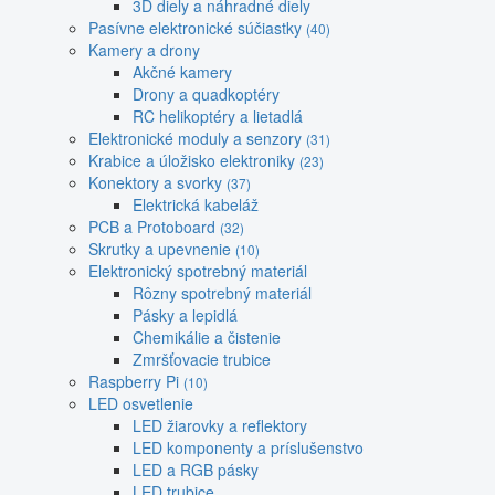
3D diely a náhradné diely
Pasívne elektronické súčiastky
(40)
Kamery a drony
Akčné kamery
Drony a quadkoptéry
RC helikoptéry a lietadlá
Elektronické moduly a senzory
(31)
Krabice a úložisko elektroniky
(23)
Konektory a svorky
(37)
Elektrická kabeláž
PCB a Protoboard
(32)
Skrutky a upevnenie
(10)
Elektronický spotrebný materiál
Rôzny spotrebný materiál
Pásky a lepidlá
Chemikálie a čistenie
Zmršťovacie trubice
Raspberry Pi
(10)
LED osvetlenie
LED žiarovky a reflektory
LED komponenty a príslušenstvo
LED a RGB pásky
LED trubice