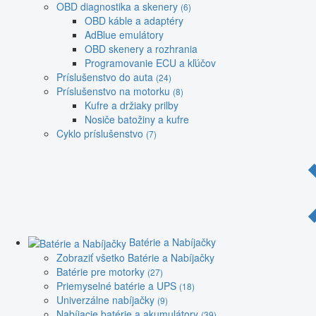
OBD diagnostika a skenery
(6)
OBD káble a adaptéry
AdBlue emulátory
OBD skenery a rozhrania
Programovanie ECU a kľúčov
Príslušenstvo do auta
(24)
Príslušenstvo na motorku
(8)
Kufre a držiaky prilby
Nosiče batožiny a kufre
Cyklo príslušenstvo
(7)
Batérie a Nabíjačky
Zobraziť všetko Batérie a Nabíjačky
Batérie pre motorky
(27)
Priemyselné batérie a UPS
(18)
Univerzálne nabíjačky
(9)
Nabíjacie batérie a akumulátory
(39)