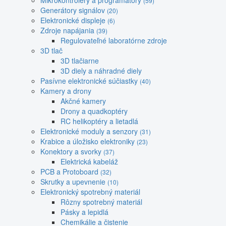
Mikrokontroléry a programátory
(59)
Generátory signálov
(20)
Elektronické displeje
(6)
Zdroje napájania
(39)
Regulovateľné laboratórne zdroje
3D tlač
3D tlačiarne
3D diely a náhradné diely
Pasívne elektronické súčiastky
(40)
Kamery a drony
Akčné kamery
Drony a quadkoptéry
RC helikoptéry a lietadlá
Elektronické moduly a senzory
(31)
Krabice a úložisko elektroniky
(23)
Konektory a svorky
(37)
Elektrická kabeláž
PCB a Protoboard
(32)
Skrutky a upevnenie
(10)
Elektronický spotrebný materiál
Rôzny spotrebný materiál
Pásky a lepidlá
Chemikálie a čistenie