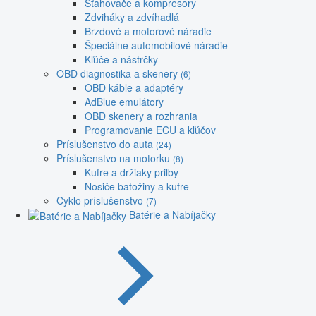
Sťahovače a kompresory
Zdviháky a zdvíhadlá
Brzdové a motorové náradie
Špeciálne automobilové náradie
Kľúče a nástrčky
OBD diagnostika a skenery
(6)
OBD káble a adaptéry
AdBlue emulátory
OBD skenery a rozhrania
Programovanie ECU a kľúčov
Príslušenstvo do auta
(24)
Príslušenstvo na motorku
(8)
Kufre a držiaky prilby
Nosiče batožiny a kufre
Cyklo príslušenstvo
(7)
Batérie a Nabíjačky