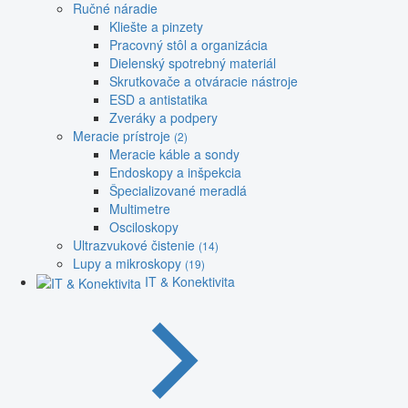
Ručné náradie
Kliešte a pinzety
Pracovný stôl a organizácia
Dielenský spotrebný materiál
Skrutkovače a otváracie nástroje
ESD a antistatika
Zveráky a podpery
Meracie prístroje
(2)
Meracie káble a sondy
Endoskopy a inšpekcia
Špecializované meradlá
Multimetre
Osciloskopy
Ultrazvukové čistenie
(14)
Lupy a mikroskopy
(19)
IT & Konektivita