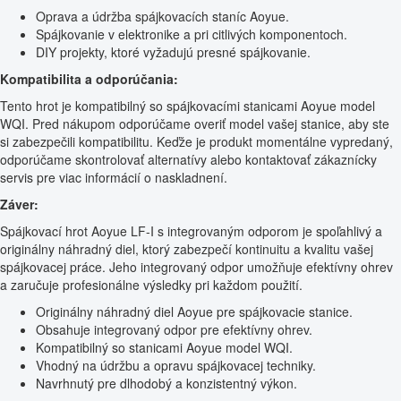
Oprava a údržba spájkovacích staníc Aoyue.
Spájkovanie v elektronike a pri citlivých komponentoch.
DIY projekty, ktoré vyžadujú presné spájkovanie.
Kompatibilita a odporúčania:
Tento hrot je kompatibilný so spájkovacími stanicami Aoyue model
WQI. Pred nákupom odporúčame overiť model vašej stanice, aby ste
si zabezpečili kompatibilitu. Keďže je produkt momentálne vypredaný,
odporúčame skontrolovať alternatívy alebo kontaktovať zákaznícky
servis pre viac informácií o naskladnení.
Záver:
Spájkovací hrot Aoyue LF-I s integrovaným odporom je spoľahlivý a
originálny náhradný diel, ktorý zabezpečí kontinuitu a kvalitu vašej
spájkovacej práce. Jeho integrovaný odpor umožňuje efektívny ohrev
a zaručuje profesionálne výsledky pri každom použití.
Originálny náhradný diel Aoyue pre spájkovacie stanice.
Obsahuje integrovaný odpor pre efektívny ohrev.
Kompatibilný so stanicami Aoyue model WQI.
Vhodný na údržbu a opravu spájkovacej techniky.
Navrhnutý pre dlhodobý a konzistentný výkon.