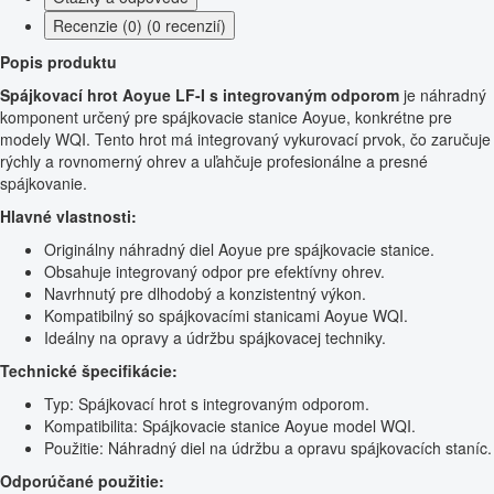
Recenzie (0) (0 recenzií)
Popis produktu
Spájkovací hrot Aoyue LF-I s integrovaným odporom
je náhradný
komponent určený pre spájkovacie stanice Aoyue, konkrétne pre
modely WQI. Tento hrot má integrovaný vykurovací prvok, čo zaručuje
rýchly a rovnomerný ohrev a uľahčuje profesionálne a presné
spájkovanie.
Hlavné vlastnosti:
Originálny náhradný diel Aoyue pre spájkovacie stanice.
Obsahuje integrovaný odpor pre efektívny ohrev.
Navrhnutý pre dlhodobý a konzistentný výkon.
Kompatibilný so spájkovacími stanicami Aoyue WQI.
Ideálny na opravy a údržbu spájkovacej techniky.
Technické špecifikácie:
Typ: Spájkovací hrot s integrovaným odporom.
Kompatibilita: Spájkovacie stanice Aoyue model WQI.
Použitie: Náhradný diel na údržbu a opravu spájkovacích staníc.
Odporúčané použitie: