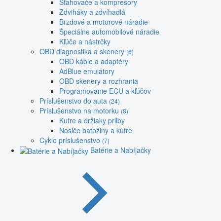
Sťahovače a kompresory
Zdviháky a zdvíhadlá
Brzdové a motorové náradie
Špeciálne automobilové náradie
Kľúče a nástrčky
OBD diagnostika a skenery
(6)
OBD káble a adaptéry
AdBlue emulátory
OBD skenery a rozhrania
Programovanie ECU a kľúčov
Príslušenstvo do auta
(24)
Príslušenstvo na motorku
(8)
Kufre a držiaky prilby
Nosiče batožiny a kufre
Cyklo príslušenstvo
(7)
Batérie a Nabíjačky