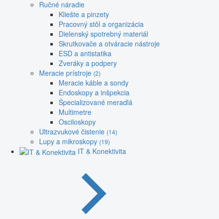
Ručné náradie
Kliešte a pinzety
Pracovný stôl a organizácia
Dielenský spotrebný materiál
Skrutkovače a otváracie nástroje
ESD a antistatika
Zveráky a podpery
Meracie prístroje
(2)
Meracie káble a sondy
Endoskopy a inšpekcia
Špecializované meradlá
Multimetre
Osciloskopy
Ultrazvukové čistenie
(14)
Lupy a mikroskopy
(19)
IT & Konektivita