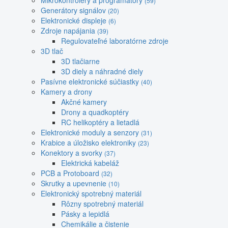
Mikrokontroléry a programátory
(59)
Generátory signálov
(20)
Elektronické displeje
(6)
Zdroje napájania
(39)
Regulovateľné laboratórne zdroje
3D tlač
3D tlačiarne
3D diely a náhradné diely
Pasívne elektronické súčiastky
(40)
Kamery a drony
Akčné kamery
Drony a quadkoptéry
RC helikoptéry a lietadlá
Elektronické moduly a senzory
(31)
Krabice a úložisko elektroniky
(23)
Konektory a svorky
(37)
Elektrická kabeláž
PCB a Protoboard
(32)
Skrutky a upevnenie
(10)
Elektronický spotrebný materiál
Rôzny spotrebný materiál
Pásky a lepidlá
Chemikálie a čistenie