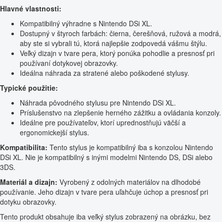
Hlavné vlastnosti:
Kompatibilný výhradne s Nintendo DSi XL.
Dostupný v štyroch farbách: čierna, čerešňová, ružová a modrá,
aby ste si vybrali tú, ktorá najlepšie zodpovedá vášmu štýlu.
Veľký dizajn v tvare pera, ktorý ponúka pohodlie a presnosť pri
používaní dotykovej obrazovky.
Ideálna náhrada za stratené alebo poškodené stylusy.
Typické použitie:
Náhrada pôvodného stylusu pre Nintendo DSi XL.
Príslušenstvo na zlepšenie herného zážitku a ovládania konzoly.
Ideálne pre používateľov, ktorí uprednostňujú väčší a
ergonomickejší stylus.
Kompatibilita:
Tento stylus je kompatibilný iba s konzolou Nintendo
DSi XL. Nie je kompatibilný s inými modelmi Nintendo DS, DSi alebo
3DS.
Materiál a dizajn:
Vyrobený z odolných materiálov na dlhodobé
používanie. Jeho dizajn v tvare pera uľahčuje úchop a presnosť pri
dotyku obrazovky.
Tento produkt obsahuje iba veľký stylus zobrazený na obrázku, bez