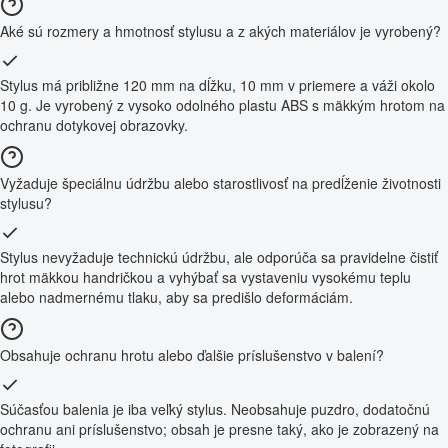
Aké sú rozmery a hmotnosť stylusu a z akých materiálov je vyrobený?
Stylus má približne 120 mm na dĺžku, 10 mm v priemere a váži okolo
10 g. Je vyrobený z vysoko odolného plastu ABS s mäkkým hrotom na
ochranu dotykovej obrazovky.
Vyžaduje špeciálnu údržbu alebo starostlivosť na predĺženie životnosti
stylusu?
Stylus nevyžaduje technickú údržbu, ale odporúča sa pravidelne čistiť
hrot mäkkou handričkou a vyhýbať sa vystaveniu vysokému teplu
alebo nadmernému tlaku, aby sa predišlo deformáciám.
Obsahuje ochranu hrotu alebo ďalšie príslušenstvo v balení?
Súčasťou balenia je iba veľký stylus. Neobsahuje puzdro, dodatočnú
ochranu ani príslušenstvo; obsah je presne taký, ako je zobrazený na