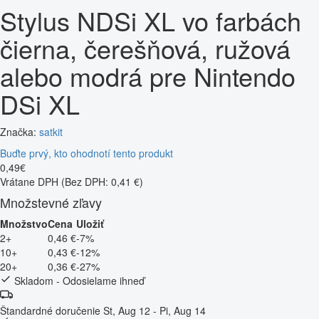
Stylus NDSi XL vo farbách
čierna, čerešňová, ružová
alebo modrá pre Nintendo
DSi XL
Značka:
satkit
Buďte prvý, kto ohodnotí tento produkt
0
,
49
€
Vrátane DPH
(Bez DPH: 0,41 €)
Množstevné zľavy
Množstvo
Cena
Uložiť
2+
0,46 €
-7%
10+
0,43 €
-12%
20+
0,36 €
-27%
Skladom - Odosielame ihneď
Štandardné doručenie
St, Aug 12 - Pi, Aug 14