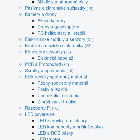
3D diely a náhradné diely
Pasívne elektronické súčiastky
(40)
Kamery a drony
Akčné kamery
Drony a quadkoptéry
RC helikoptéry a lietadlá
Elektronické moduly a senzory
(31)
Krabice a úložisko elektroniky
(23)
Konektory a svorky
(37)
Elektrická kabeláž
PCB a Protoboard
(32)
Skrutky a upevnenie
(10)
Elektronický spotrebný materiál
Rôzny spotrebný materiál
Pásky a lepidlá
Chemikálie a čistenie
Zmršťovacie trubice
Raspberry Pi
(10)
LED osvetlenie
LED žiarovky a reflektory
LED komponenty a príslušenstvo
LED a RGB pásky
LED trubice