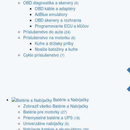
OBD diagnostika a skenery
(6)
OBD káble a adaptéry
AdBlue emulátory
OBD skenery a rozhrania
Programovanie ECU a kľúčov
Príslušenstvo do auta
(24)
Príslušenstvo na motorku
(8)
Kufre a držiaky prilby
Nosiče batožiny a kufre
Cyklo príslušenstvo
(7)
Batérie a Nabíjačky
Zobraziť všetko Batérie a Nabíjačky
Batérie pre motorky
(27)
Priemyselné batérie a UPS
(18)
Univerzálne nabíjačky
(9)
Nabíjacie batérie a akumulátory
(39)