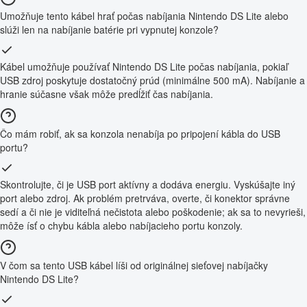
Umožňuje tento kábel hrať počas nabíjania Nintendo DS Lite alebo
slúži len na nabíjanie batérie pri vypnutej konzole?
Kábel umožňuje používať Nintendo DS Lite počas nabíjania, pokiaľ
USB zdroj poskytuje dostatočný prúd (minimálne 500 mA). Nabíjanie a
hranie súčasne však môže predĺžiť čas nabíjania.
Čo mám robiť, ak sa konzola nenabíja po pripojení kábla do USB
portu?
Skontrolujte, či je USB port aktívny a dodáva energiu. Vyskúšajte iný
port alebo zdroj. Ak problém pretrváva, overte, či konektor správne
sedí a či nie je viditeľná nečistota alebo poškodenie; ak sa to nevyrieši,
môže ísť o chybu kábla alebo nabíjacieho portu konzoly.
V čom sa tento USB kábel líši od originálnej sieťovej nabíjačky
Nintendo DS Lite?