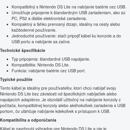
Kompatibilný s Nintendo DS Lite na nabíjanie batérie cez USB.
Umožňuje pripojenie k štandardným USB zariadeniam, ako sú
PC, PS2 a ďalšie elektronické zariadenia.
Kompaktný a ľahko prenosný dizajn, ideálny na cesty alebo
každodenné používanie.
Jednoduché používanie: stačí pripojiť kábel ku konzole a do
USB portu a nabíjanie sa začne.
Technické špecifikácie
Typ pripojenia: štandardné USB napájanie.
Kompatibilita: Nintendo DS Lite.
Funkcia: nabíjanie batérie cez USB port.
Typické použitie
Tento kábel je ideálny pre používateľov, ktorí chcú nabíjať svoju
Nintendo DS Lite bez závislosti od špecifických nabíjačiek alebo
napájacích adaptérov. Je obzvlášť užitočný na nabíjanie konzoly z
počítača, kompatibilnej konzoly alebo akéhokoľvek zariadenia s USB
portom, čo uľahčuje nabíjanie kdekoľvek s prístupom k USB.
Kompatibilita a odporúčania
Kábel je navrhnutý výhradne pre Nintendo DS Lite a nie je