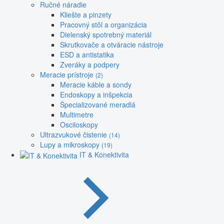
Ručné náradie
Kliešte a pinzety
Pracovný stôl a organizácia
Dielenský spotrebný materiál
Skrutkovače a otváracie nástroje
ESD a antistatika
Zveráky a podpery
Meracie prístroje
(2)
Meracie káble a sondy
Endoskopy a inšpekcia
Špecializované meradlá
Multimetre
Osciloskopy
Ultrazvukové čistenie
(14)
Lupy a mikroskopy
(19)
IT & Konektivita