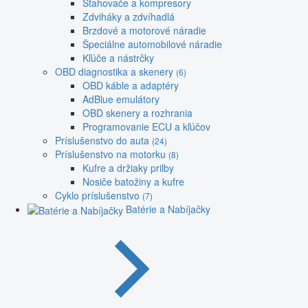
Sťahovače a kompresory
Zdviháky a zdvíhadlá
Brzdové a motorové náradie
Špeciálne automobilové náradie
Kľúče a nástrčky
OBD diagnostika a skenery
(6)
OBD káble a adaptéry
AdBlue emulátory
OBD skenery a rozhrania
Programovanie ECU a kľúčov
Príslušenstvo do auta
(24)
Príslušenstvo na motorku
(8)
Kufre a držiaky prilby
Nosiče batožiny a kufre
Cyklo príslušenstvo
(7)
Batérie a Nabíjačky