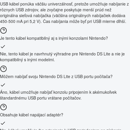
USB kábel ponúka väčšiu univerzálnosť, pretože umožňuje nabíjanie z
rôznych USB zdrojov, ale zvyčajne poskytuje menší prúd než
originálna sieťová nabíjačka (väčšina originálnych nabíjačiek dodáva
450-500 mA pri 5,2 V). Čas nabíjania môže byť pri USB mierne dlhší.
Je tento kábel kompatibilný aj s inými konzolami Nintendo?
Nie, tento kábel je navrhnutý výhradne pre Nintendo DS Lite a nie je
kompatibilný s inými modelmi.
Môžem nabíjať svoju Nintendo DS Lite z USB portu počítača?
Áno, kábel umožňuje nabíjať konzolu pripojením k akémukoľvek
štandardnému USB portu vrátane počítačov.
Obsahuje kábel napájací adaptér?