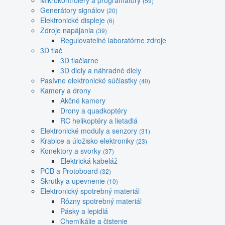
Mikrokontroléry a programátory
(59)
Generátory signálov
(20)
Elektronické displeje
(6)
Zdroje napájania
(39)
Regulovateľné laboratórne zdroje
3D tlač
3D tlačiarne
3D diely a náhradné diely
Pasívne elektronické súčiastky
(40)
Kamery a drony
Akčné kamery
Drony a quadkoptéry
RC helikoptéry a lietadlá
Elektronické moduly a senzory
(31)
Krabice a úložisko elektroniky
(23)
Konektory a svorky
(37)
Elektrická kabeláž
PCB a Protoboard
(32)
Skrutky a upevnenie
(10)
Elektronický spotrebný materiál
Rôzny spotrebný materiál
Pásky a lepidlá
Chemikálie a čistenie