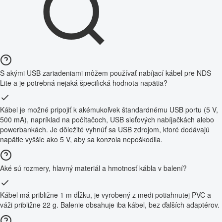
S akými USB zariadeniami môžem používať nabíjací kábel pre NDS
Lite a je potrebná nejaká špecifická hodnota napätia?
Kábel je možné pripojiť k akémukoľvek štandardnému USB portu (5 V,
500 mA), napríklad na počítačoch, USB sieťových nabíjačkách alebo
powerbankách. Je dôležité vyhnúť sa USB zdrojom, ktoré dodávajú
napätie vyššie ako 5 V, aby sa konzola nepoškodila.
Aké sú rozmery, hlavný materiál a hmotnosť kábla v balení?
Kábel má približne 1 m dĺžku, je vyrobený z medi potiahnutej PVC a
váži približne 22 g. Balenie obsahuje iba kábel, bez ďalších adaptérov.