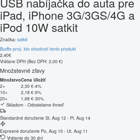
USB nabíjačka do auta pre
iPad, iPhone 3G/3GS/4G a
iPod 10W satkit
Značka:
satkit
Buďte prvý, kto ohodnotí tento produkt
2
,
40
€
Vrátane DPH
(Bez DPH: 2,00 €)
Množstevné zľavy
Množstvo
Cena
Uložiť
2+
2,30 €
-4%
10+
2,18 €
-9%
20+
1,68 €
-30%
Skladom - Odosielame ihneď
Štandardné doručenie
St, Aug 12 - Pi, Aug 14
Expresné doručenie
Po, Aug 10 - Ut, Aug 11
Vrátenie do 30 dní