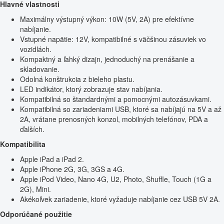
Hlavné vlastnosti
Maximálny výstupný výkon: 10W (5V, 2A) pre efektívne
nabíjanie.
Vstupné napätie: 12V, kompatibilné s väčšinou zásuviek vo
vozidlách.
Kompaktný a ľahký dizajn, jednoduchý na prenášanie a
skladovanie.
Odolná konštrukcia z bieleho plastu.
LED indikátor, ktorý zobrazuje stav nabíjania.
Kompatibilná so štandardnými a pomocnými autozásuvkami.
Kompatibilná so zariadeniami USB, ktoré sa nabíjajú na 5V a až
2A, vrátane prenosných konzol, mobilných telefónov, PDA a
ďalších.
Kompatibilita
Apple iPad a iPad 2.
Apple iPhone 2G, 3G, 3GS a 4G.
Apple iPod Video, Nano 4G, U2, Photo, Shuffle, Touch (1G a
2G), Mini.
Akékoľvek zariadenie, ktoré vyžaduje nabíjanie cez USB 5V 2A.
Odporúčané použitie