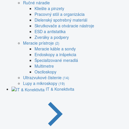
Ručné náradie
Kliešte a pinzety
Pracovný stôl a organizácia
Dielenský spotrebný materiál
Skrutkovače a otváracie nástroje
ESD a antistatika
Zveráky a podpery
Meracie prístroje
(2)
Meracie káble a sondy
Endoskopy a inšpekcia
Špecializované meradlá
Multimetre
Osciloskopy
Ultrazvukové čistenie
(14)
Lupy a mikroskopy
(19)
IT & Konektivita