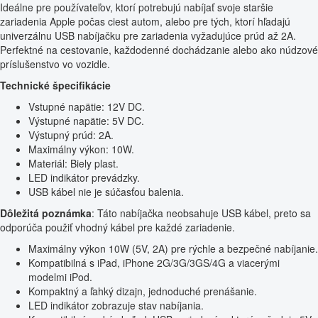
Ideálne pre používateľov, ktorí potrebujú nabíjať svoje staršie
zariadenia Apple počas ciest autom, alebo pre tých, ktorí hľadajú
univerzálnu USB nabíjačku pre zariadenia vyžadujúce prúd až 2A.
Perfektné na cestovanie, každodenné dochádzanie alebo ako núdzové
príslušenstvo vo vozidle.
Technické špecifikácie
Vstupné napätie: 12V DC.
Výstupné napätie: 5V DC.
Výstupný prúd: 2A.
Maximálny výkon: 10W.
Materiál: Biely plast.
LED indikátor prevádzky.
USB kábel nie je súčasťou balenia.
Dôležitá poznámka
: Táto nabíjačka neobsahuje USB kábel, preto sa
odporúča použiť vhodný kábel pre každé zariadenie.
Maximálny výkon 10W (5V, 2A) pre rýchle a bezpečné nabíjanie.
Kompatibilná s iPad, iPhone 2G/3G/3GS/4G a viacerými
modelmi iPod.
Kompaktný a ľahký dizajn, jednoduché prenášanie.
LED indikátor zobrazuje stav nabíjania.