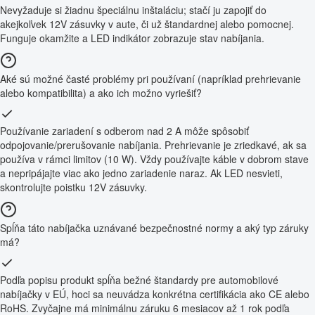
Nevyžaduje si žiadnu špeciálnu inštaláciu; stačí ju zapojiť do
akejkoľvek 12V zásuvky v aute, či už štandardnej alebo pomocnej.
Funguje okamžite a LED indikátor zobrazuje stav nabíjania.
Aké sú možné časté problémy pri používaní (napríklad prehrievanie
alebo kompatibilita) a ako ich možno vyriešiť?
Používanie zariadení s odberom nad 2 A môže spôsobiť
odpojovanie/prerušovanie nabíjania. Prehrievanie je zriedkavé, ak sa
používa v rámci limitov (10 W). Vždy používajte káble v dobrom stave
a nepripájajte viac ako jedno zariadenie naraz. Ak LED nesvieti,
skontrolujte poistku 12V zásuvky.
Spĺňa táto nabíjačka uznávané bezpečnostné normy a aký typ záruky
má?
Podľa popisu produkt spĺňa bežné štandardy pre automobilové
nabíjačky v EÚ, hoci sa neuvádza konkrétna certifikácia ako CE alebo
RoHS. Zvyčajne má minimálnu záruku 6 mesiacov až 1 rok podľa