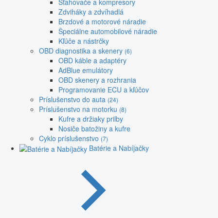
Sťahovače a kompresory
Zdviháky a zdvíhadlá
Brzdové a motorové náradie
Špeciálne automobilové náradie
Kľúče a nástrčky
OBD diagnostika a skenery
(6)
OBD káble a adaptéry
AdBlue emulátory
OBD skenery a rozhrania
Programovanie ECU a kľúčov
Príslušenstvo do auta
(24)
Príslušenstvo na motorku
(8)
Kufre a držiaky prilby
Nosiče batožiny a kufre
Cyklo príslušenstvo
(7)
Batérie a Nabíjačky