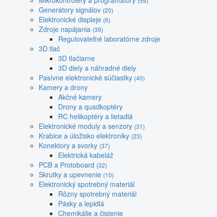
Mikrokontroléry a programátory
(59)
Generátory signálov
(20)
Elektronické displeje
(6)
Zdroje napájania
(39)
Regulovateľné laboratórne zdroje
3D tlač
3D tlačiarne
3D diely a náhradné diely
Pasívne elektronické súčiastky
(40)
Kamery a drony
Akčné kamery
Drony a quadkoptéry
RC helikoptéry a lietadlá
Elektronické moduly a senzory
(31)
Krabice a úložisko elektroniky
(23)
Konektory a svorky
(37)
Elektrická kabeláž
PCB a Protoboard
(32)
Skrutky a upevnenie
(10)
Elektronický spotrebný materiál
Rôzny spotrebný materiál
Pásky a lepidlá
Chemikálie a čistenie