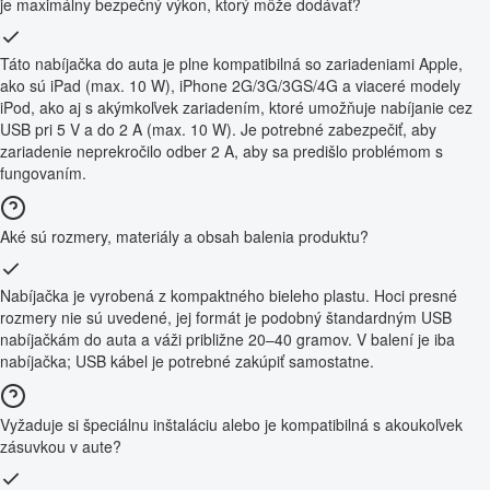
je maximálny bezpečný výkon, ktorý môže dodávať?
Táto nabíjačka do auta je plne kompatibilná so zariadeniami Apple,
ako sú iPad (max. 10 W), iPhone 2G/3G/3GS/4G a viaceré modely
iPod, ako aj s akýmkoľvek zariadením, ktoré umožňuje nabíjanie cez
USB pri 5 V a do 2 A (max. 10 W). Je potrebné zabezpečiť, aby
zariadenie neprekročilo odber 2 A, aby sa predišlo problémom s
fungovaním.
Aké sú rozmery, materiály a obsah balenia produktu?
Nabíjačka je vyrobená z kompaktného bieleho plastu. Hoci presné
rozmery nie sú uvedené, jej formát je podobný štandardným USB
nabíjačkám do auta a váži približne 20–40 gramov. V balení je iba
nabíjačka; USB kábel je potrebné zakúpiť samostatne.
Vyžaduje si špeciálnu inštaláciu alebo je kompatibilná s akoukoľvek
zásuvkou v aute?