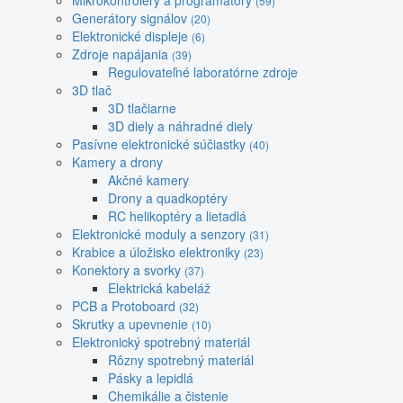
Mikrokontroléry a programátory
(59)
Generátory signálov
(20)
Elektronické displeje
(6)
Zdroje napájania
(39)
Regulovateľné laboratórne zdroje
3D tlač
3D tlačiarne
3D diely a náhradné diely
Pasívne elektronické súčiastky
(40)
Kamery a drony
Akčné kamery
Drony a quadkoptéry
RC helikoptéry a lietadlá
Elektronické moduly a senzory
(31)
Krabice a úložisko elektroniky
(23)
Konektory a svorky
(37)
Elektrická kabeláž
PCB a Protoboard
(32)
Skrutky a upevnenie
(10)
Elektronický spotrebný materiál
Rôzny spotrebný materiál
Pásky a lepidlá
Chemikálie a čistenie