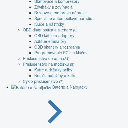
Sťahovače a kompresory
Zdviháky a zdvíhadlá
Brzdové a motorové náradie
Špeciálne automobilové náradie
Kľúče a nástrčky
OBD diagnostika a skenery
(6)
OBD káble a adaptéry
AdBlue emulátory
OBD skenery a rozhrania
Programovanie ECU a kľúčov
Príslušenstvo do auta
(24)
Príslušenstvo na motorku
(8)
Kufre a držiaky prilby
Nosiče batožiny a kufre
Cyklo príslušenstvo
(7)
Batérie a Nabíjačky