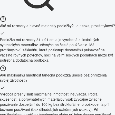
Aké sú rozmery a hlavné materiály podložky? Je naozaj protišmyková?
Podložka má rozmery 81 x 91 cm a je vyrobená z flexibilných
syntetických materiálov určených na časté používanie. Má
protišmykovú základňu, ktorá poskytuje dostatočnú priľnavosť na
väčšine rovných povrchov, hoci na veľmi lesklých podlahách môže byť
potrebná dodatočná podložka.
Akú maximálnu hmotnosť tanečná podložka unesie bez ohrozenia
svojej životnosti?
Výrobca presný limit maximálnej hmotnosti neuvádza. Podľa
skúseností a porovnateľných materiálov však zvyčajne zvládne
používanie dospelými do 100 kg bez štrukturálneho poškodenia pri
bežnom používaní (bez dlhodobých extrémnych skokov). Pri
používateľoch s vyššou hmotnosťou alebo pri intenzívnom používaní