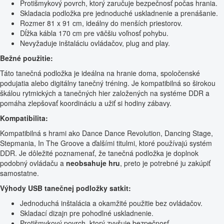
Protišmykový povrch, ktorý zaručuje bezpečnosť počas hrania.
Skladacia podložka pre jednoduché uskladnenie a prenášanie.
Rozmer 81 x 91 cm, ideálny do menších priestorov.
Dĺžka kábla 170 cm pre väčšiu voľnosť pohybu.
Nevyžaduje inštaláciu ovládačov, plug and play.
Bežné použitie:
Táto tanečná podložka je ideálna na hranie doma, spoločenské
podujatia alebo digitálny tanečný tréning. Je kompatibilná so širokou
škálou rytmických a tanečných hier založených na systéme DDR a
pomáha zlepšovať koordináciu a užiť si hodiny zábavy.
Kompatibilita:
Kompatibilná s hrami ako Dance Dance Revolution, Dancing Stage,
Stepmania, In The Groove a ďalšími titulmi, ktoré používajú systém
DDR. Je dôležité poznamenať, že tanečná podložka je doplnok
podobný ovládaču a
neobsahuje hru
, preto je potrebné ju zakúpiť
samostatne.
Výhody USB tanečnej podložky satkit:
Jednoduchá inštalácia a okamžité použitie bez ovládačov.
Skladací dizajn pre pohodlné uskladnenie.
Protišmykový povrch, ktorý zvyšuje bezpečnosť.