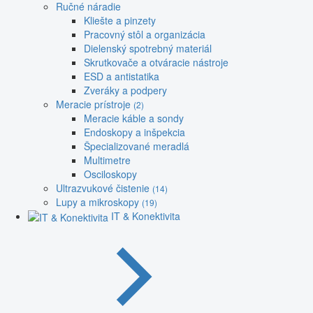
Ručné náradie
Kliešte a pinzety
Pracovný stôl a organizácia
Dielenský spotrebný materiál
Skrutkovače a otváracie nástroje
ESD a antistatika
Zveráky a podpery
Meracie prístroje
(2)
Meracie káble a sondy
Endoskopy a inšpekcia
Špecializované meradlá
Multimetre
Osciloskopy
Ultrazvukové čistenie
(14)
Lupy a mikroskopy
(19)
IT & Konektivita