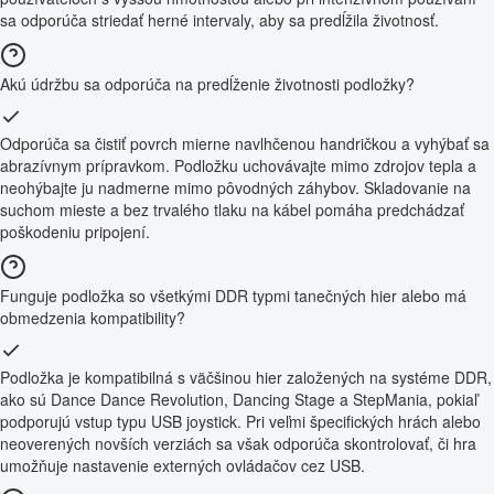
sa odporúča striedať herné intervaly, aby sa predĺžila životnosť.
Akú údržbu sa odporúča na predĺženie životnosti podložky?
Odporúča sa čistiť povrch mierne navlhčenou handričkou a vyhýbať sa
abrazívnym prípravkom. Podložku uchovávajte mimo zdrojov tepla a
neohýbajte ju nadmerne mimo pôvodných záhybov. Skladovanie na
suchom mieste a bez trvalého tlaku na kábel pomáha predchádzať
poškodeniu pripojení.
Funguje podložka so všetkými DDR typmi tanečných hier alebo má
obmedzenia kompatibility?
Podložka je kompatibilná s väčšinou hier založených na systéme DDR,
ako sú Dance Dance Revolution, Dancing Stage a StepMania, pokiaľ
podporujú vstup typu USB joystick. Pri veľmi špecifických hrách alebo
neoverených novších verziách sa však odporúča skontrolovať, či hra
umožňuje nastavenie externých ovládačov cez USB.