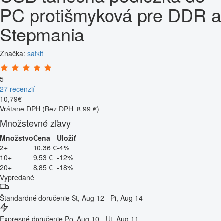
PC protišmyková pre DDR a
Stepmania
Značka:
satkit
5
27 recenzií
10
,
79
€
Vrátane DPH
(Bez DPH: 8,99 €)
Množstevné zľavy
Množstvo
Cena
Uložiť
2+
10,36 €
-4%
10+
9,53 €
-12%
20+
8,85 €
-18%
Vypredané
Štandardné doručenie
St, Aug 12 - Pi, Aug 14
Expresné doručenie
Po, Aug 10 - Ut, Aug 11