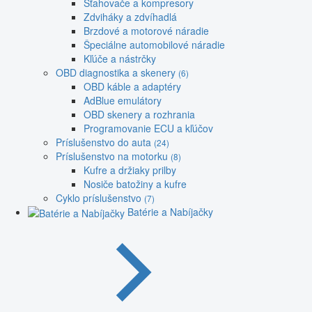
Sťahovače a kompresory
Zdviháky a zdvíhadlá
Brzdové a motorové náradie
Špeciálne automobilové náradie
Kľúče a nástrčky
OBD diagnostika a skenery
(6)
OBD káble a adaptéry
AdBlue emulátory
OBD skenery a rozhrania
Programovanie ECU a kľúčov
Príslušenstvo do auta
(24)
Príslušenstvo na motorku
(8)
Kufre a držiaky prilby
Nosiče batožiny a kufre
Cyklo príslušenstvo
(7)
Batérie a Nabíjačky