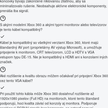
koncovky bývajú zakončené niklovanou zliatinou, aby sa
minimalizovalo rušenie. Neobsahuje aktívne elektronické komponenty,
prenáša iba signál.
S akými modelmi Xbox 360 a akými typmi monitorov alebo televízorov
je tento kábel kompatibilný?
Kábel je kompatibilný so všetkými verziami Xbox 360, ktoré majú
štandardný AV port (proprietárny AV výstup Microsoft), a umožňuje
pripojenie k monitorom, CRT televízorom, LCD a HDTV s VGA
vstupom typu DE-15. Nie je kompatibilný s HDMI ani s konzolami iných
značiek.
Aké rozlíšenie a kvalitu obrazu môžem očakávať pri pripojení Xbox 360
cez tento VGA kábel?
Pri použití tohto kábla môže Xbox 360 dosiahnuť rozlíšenie až
1920x1080 pixelov (Full HD) na monitoroch, ktoré tento štandard
podporujú, hoci kvalita závisí od konzoly aj monitora. Podporuje
analógové RGBHV signály bez kompresie, no ostrosť nemusí