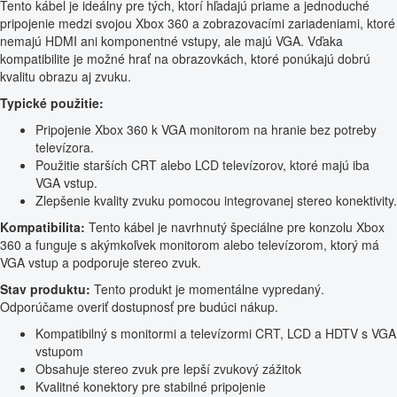
Tento kábel je ideálny pre tých, ktorí hľadajú priame a jednoduché
pripojenie medzi svojou Xbox 360 a zobrazovacími zariadeniami, ktoré
nemajú HDMI ani komponentné vstupy, ale majú VGA. Vďaka
kompatibilite je možné hrať na obrazovkách, ktoré ponúkajú dobrú
kvalitu obrazu aj zvuku.
Typické použitie:
Pripojenie Xbox 360 k VGA monitorom na hranie bez potreby
televízora.
Použitie starších CRT alebo LCD televízorov, ktoré majú iba
VGA vstup.
Zlepšenie kvality zvuku pomocou integrovanej stereo konektivity.
Kompatibilita:
Tento kábel je navrhnutý špeciálne pre konzolu Xbox
360 a funguje s akýmkoľvek monitorom alebo televízorom, ktorý má
VGA vstup a podporuje stereo zvuk.
Stav produktu:
Tento produkt je momentálne vypredaný.
Odporúčame overiť dostupnosť pre budúci nákup.
Kompatibilný s monitormi a televízormi CRT, LCD a HDTV s VGA
vstupom
Obsahuje stereo zvuk pre lepší zvukový zážitok
Kvalitné konektory pre stabilné pripojenie