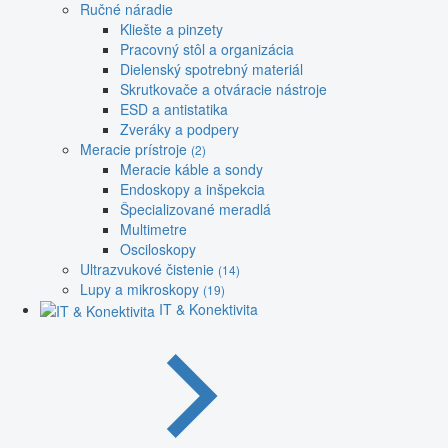
Ručné náradie
Kliešte a pinzety
Pracovný stôl a organizácia
Dielenský spotrebný materiál
Skrutkovače a otváracie nástroje
ESD a antistatika
Zveráky a podpery
Meracie prístroje
(2)
Meracie káble a sondy
Endoskopy a inšpekcia
Špecializované meradlá
Multimetre
Osciloskopy
Ultrazvukové čistenie
(14)
Lupy a mikroskopy
(19)
IT & Konektivita