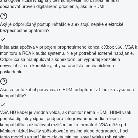
dosahovať úroveň digitálneho pripojenia, ako je HDMI.
Aký je odporúčaný postup inštalácie a existujú nejaké elektrické
bezpečnostné opatrenia?
Inštalácia spočíva v pripojení proprietárneho konca k Xbox 360, VGA k
monitoru a RCA k audio systému. Nie je potrebné externé napájanie.
Odporúča sa manipulovať s konektormi pri vypnutej konzole a
nevyvíjať silu na konektory, aby sa predišlo mechanickému
poškodeniu.
Ako sa tento kábel porovnáva s HDMI adaptérmi z hľadiska výkonu a
kompatibility?
VGA HD kábel je vhodná voľba, ak monitor nemá HDMI. HDMI však
ponúka digitálny signál, podporu integrovaného audia a lepšiu
kompatibilitu s aktuálnymi rozlíšeniami a formátmi. VGA môže pri
káblach nízkej kvality spôsobovať ghosting alebo degradáciu, hoci
tento model sa snaží tieto efekty minimalizovať vďaka robustným