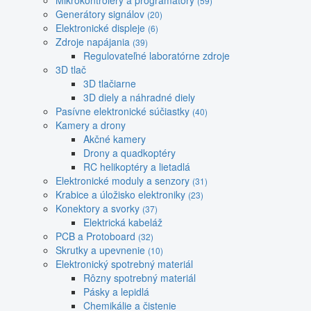
Mikrokontroléry a programátory
(59)
Generátory signálov
(20)
Elektronické displeje
(6)
Zdroje napájania
(39)
Regulovateľné laboratórne zdroje
3D tlač
3D tlačiarne
3D diely a náhradné diely
Pasívne elektronické súčiastky
(40)
Kamery a drony
Akčné kamery
Drony a quadkoptéry
RC helikoptéry a lietadlá
Elektronické moduly a senzory
(31)
Krabice a úložisko elektroniky
(23)
Konektory a svorky
(37)
Elektrická kabeláž
PCB a Protoboard
(32)
Skrutky a upevnenie
(10)
Elektronický spotrebný materiál
Rôzny spotrebný materiál
Pásky a lepidlá
Chemikálie a čistenie