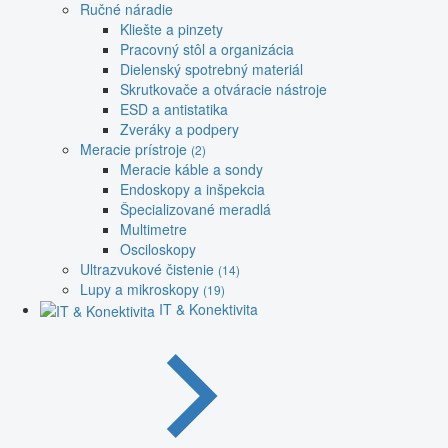
Ručné náradie
Kliešte a pinzety
Pracovný stôl a organizácia
Dielenský spotrebný materiál
Skrutkovače a otváracie nástroje
ESD a antistatika
Zveráky a podpery
Meracie prístroje
(2)
Meracie káble a sondy
Endoskopy a inšpekcia
Špecializované meradlá
Multimetre
Osciloskopy
Ultrazvukové čistenie
(14)
Lupy a mikroskopy
(19)
IT & Konektivita