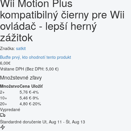
Wii Motion Plus
kompatibilný čierny pre Wii
ovládač - lepší herný
zážitok
Značka:
satkit
Buďte prvý, kto ohodnotí tento produkt
6
,
00
€
Vrátane DPH
(Bez DPH: 5,00 €)
Množstevné zľavy
Množstvo
Cena
Uložiť
2+
5,76 €
-4%
10+
5,46 €
-9%
20+
4,80 €
-20%
Vypredané
Štandardné doručenie
Ut, Aug 11 - Št, Aug 13