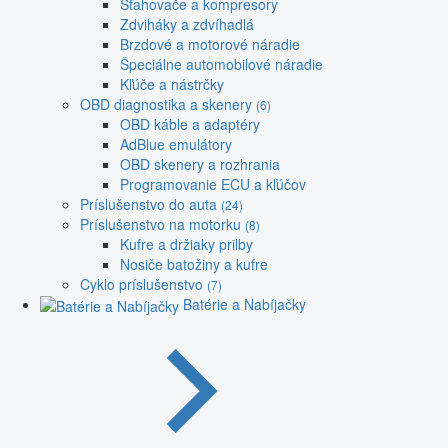
Sťahovače a kompresory
Zdviháky a zdvíhadlá
Brzdové a motorové náradie
Špeciálne automobilové náradie
Kľúče a nástrčky
OBD diagnostika a skenery
(6)
OBD káble a adaptéry
AdBlue emulátory
OBD skenery a rozhrania
Programovanie ECU a kľúčov
Príslušenstvo do auta
(24)
Príslušenstvo na motorku
(8)
Kufre a držiaky prilby
Nosiče batožiny a kufre
Cyklo príslušenstvo
(7)
Batérie a Nabíjačky