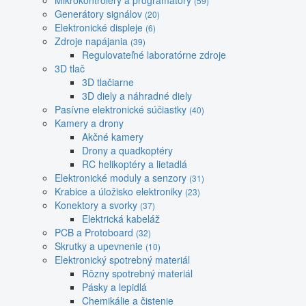
Mikrokontroléry a programátory
(59)
Generátory signálov
(20)
Elektronické displeje
(6)
Zdroje napájania
(39)
Regulovateľné laboratórne zdroje
3D tlač
3D tlačiarne
3D diely a náhradné diely
Pasívne elektronické súčiastky
(40)
Kamery a drony
Akčné kamery
Drony a quadkoptéry
RC helikoptéry a lietadlá
Elektronické moduly a senzory
(31)
Krabice a úložisko elektroniky
(23)
Konektory a svorky
(37)
Elektrická kabeláž
PCB a Protoboard
(32)
Skrutky a upevnenie
(10)
Elektronický spotrebný materiál
Rôzny spotrebný materiál
Pásky a lepidlá
Chemikálie a čistenie