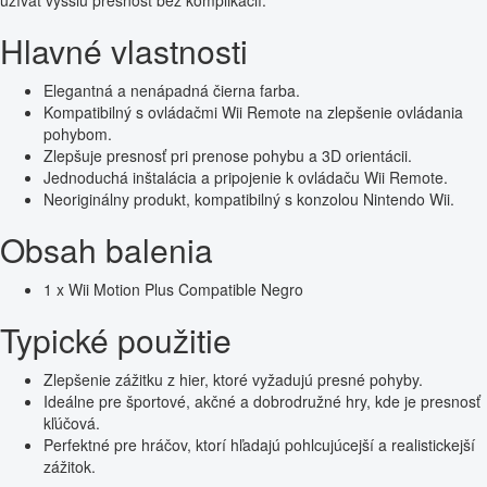
užívať vyššiu presnosť bez komplikácií.
Hlavné vlastnosti
Elegantná a nenápadná čierna farba.
Kompatibilný s ovládačmi Wii Remote na zlepšenie ovládania
pohybom.
Zlepšuje presnosť pri prenose pohybu a 3D orientácii.
Jednoduchá inštalácia a pripojenie k ovládaču Wii Remote.
Neoriginálny produkt, kompatibilný s konzolou Nintendo Wii.
Obsah balenia
1 x Wii Motion Plus Compatible Negro
Typické použitie
Zlepšenie zážitku z hier, ktoré vyžadujú presné pohyby.
Ideálne pre športové, akčné a dobrodružné hry, kde je presnosť
kľúčová.
Perfektné pre hráčov, ktorí hľadajú pohlcujúcejší a realistickejší
zážitok.