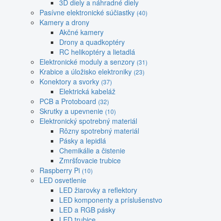
3D diely a náhradné diely
Pasívne elektronické súčiastky
(40)
Kamery a drony
Akčné kamery
Drony a quadkoptéry
RC helikoptéry a lietadlá
Elektronické moduly a senzory
(31)
Krabice a úložisko elektroniky
(23)
Konektory a svorky
(37)
Elektrická kabeláž
PCB a Protoboard
(32)
Skrutky a upevnenie
(10)
Elektronický spotrebný materiál
Rôzny spotrebný materiál
Pásky a lepidlá
Chemikálie a čistenie
Zmršťovacie trubice
Raspberry Pi
(10)
LED osvetlenie
LED žiarovky a reflektory
LED komponenty a príslušenstvo
LED a RGB pásky
LED trubice