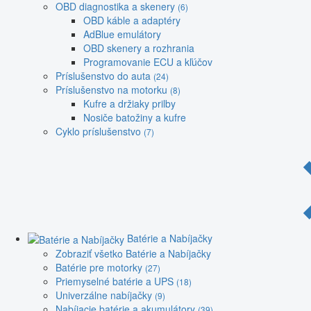
OBD diagnostika a skenery
(6)
OBD káble a adaptéry
AdBlue emulátory
OBD skenery a rozhrania
Programovanie ECU a kľúčov
Príslušenstvo do auta
(24)
Príslušenstvo na motorku
(8)
Kufre a držiaky prilby
Nosiče batožiny a kufre
Cyklo príslušenstvo
(7)
Batérie a Nabíjačky
Zobraziť všetko Batérie a Nabíjačky
Batérie pre motorky
(27)
Priemyselné batérie a UPS
(18)
Univerzálne nabíjačky
(9)
Nabíjacie batérie a akumulátory
(39)