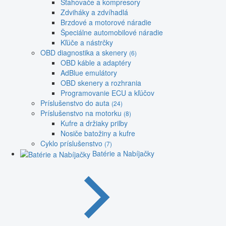
Sťahovače a kompresory
Zdviháky a zdvíhadlá
Brzdové a motorové náradie
Špeciálne automobilové náradie
Kľúče a nástrčky
OBD diagnostika a skenery
(6)
OBD káble a adaptéry
AdBlue emulátory
OBD skenery a rozhrania
Programovanie ECU a kľúčov
Príslušenstvo do auta
(24)
Príslušenstvo na motorku
(8)
Kufre a držiaky prilby
Nosiče batožiny a kufre
Cyklo príslušenstvo
(7)
Batérie a Nabíjačky