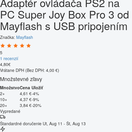
Adaptér ovládača PS2 na
PC Super Joy Box Pro 3 od
Mayflash s USB pripojením
Značka:
Mayflash
5
1 recenzií
4
,
80
€
Vrátane DPH
(Bez DPH: 4,00 €)
Množstevné zľavy
Množstvo
Cena
Uložiť
2+
4,61 €
-4%
10+
4,37 €
-9%
20+
3,84 €
-20%
Vypredané
Štandardné doručenie
Ut, Aug 11 - Št, Aug 13