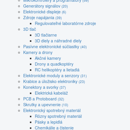
Mikrokontroléry a programátory
(59)
Generátory signálov
(20)
Elektronické displeje
(6)
Zdroje napájania
(39)
Regulovateľné laboratórne zdroje
3D tlač
3D tlačiarne
3D diely a náhradné diely
Pasívne elektronické súčiastky
(40)
Kamery a drony
Akčné kamery
Drony a quadkoptéry
RC helikoptéry a lietadlá
Elektronické moduly a senzory
(31)
Krabice a úložisko elektroniky
(23)
Konektory a svorky
(37)
Elektrická kabeláž
PCB a Protoboard
(32)
Skrutky a upevnenie
(10)
Elektronický spotrebný materiál
Rôzny spotrebný materiál
Pásky a lepidlá
Chemikálie a čistenie