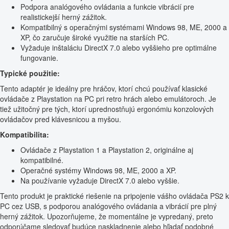
Podpora analógového ovládania a funkcie vibrácií pre
realistickejší herný zážitok.
Kompatibilný s operačnými systémami Windows 98, ME, 2000 a
XP, čo zaručuje široké využitie na starších PC.
Vyžaduje inštaláciu DirectX 7.0 alebo vyššieho pre optimálne
fungovanie.
Typické použitie:
Tento adaptér je ideálny pre hráčov, ktorí chcú používať klasické
ovládače z Playstation na PC pri retro hrách alebo emulátoroch. Je
tiež užitočný pre tých, ktorí uprednostňujú ergonómiu konzolových
ovládačov pred klávesnicou a myšou.
Kompatibilita:
Ovládače z Playstation 1 a Playstation 2, originálne aj
kompatibilné.
Operačné systémy Windows 98, ME, 2000 a XP.
Na používanie vyžaduje DirectX 7.0 alebo vyššie.
Tento produkt je praktické riešenie na pripojenie vášho ovládača PS2 k
PC cez USB, s podporou analógového ovládania a vibrácií pre plný
herný zážitok. Upozorňujeme, že momentálne je vypredaný, preto
odporúčame sledovať budúce naskladnenie alebo hľadať podobné