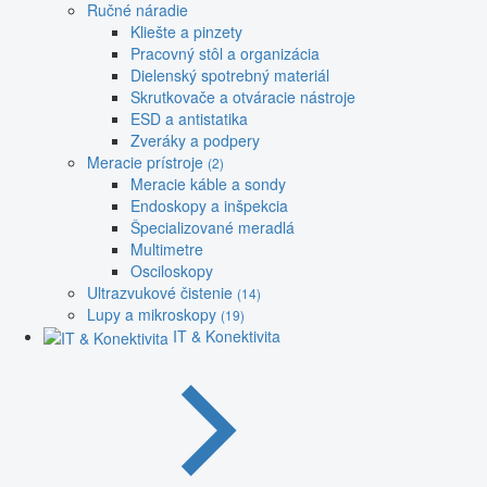
Ručné náradie
Kliešte a pinzety
Pracovný stôl a organizácia
Dielenský spotrebný materiál
Skrutkovače a otváracie nástroje
ESD a antistatika
Zveráky a podpery
Meracie prístroje
(2)
Meracie káble a sondy
Endoskopy a inšpekcia
Špecializované meradlá
Multimetre
Osciloskopy
Ultrazvukové čistenie
(14)
Lupy a mikroskopy
(19)
IT & Konektivita