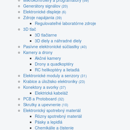
Mikrokontroléry a programátory
(59)
Generátory signálov
(20)
Elektronické displeje
(6)
Zdroje napájania
(39)
Regulovateľné laboratórne zdroje
3D tlač
3D tlačiarne
3D diely a náhradné diely
Pasívne elektronické súčiastky
(40)
Kamery a drony
Akčné kamery
Drony a quadkoptéry
RC helikoptéry a lietadlá
Elektronické moduly a senzory
(31)
Krabice a úložisko elektroniky
(23)
Konektory a svorky
(37)
Elektrická kabeláž
PCB a Protoboard
(32)
Skrutky a upevnenie
(10)
Elektronický spotrebný materiál
Rôzny spotrebný materiál
Pásky a lepidlá
Chemikálie a čistenie