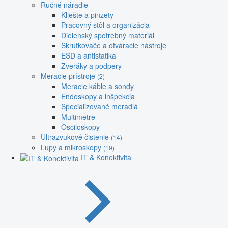
Ručné náradie
Kliešte a pinzety
Pracovný stôl a organizácia
Dielenský spotrebný materiál
Skrutkovače a otváracie nástroje
ESD a antistatika
Zveráky a podpery
Meracie prístroje
(2)
Meracie káble a sondy
Endoskopy a inšpekcia
Špecializované meradlá
Multimetre
Osciloskopy
Ultrazvukové čistenie
(14)
Lupy a mikroskopy
(19)
IT & Konektivita