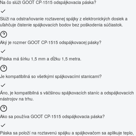
Na čo slúži GOOT CP-1515 odspájkovacia páska?
Slúži na odstraňovanie roztavenej spájky z elektronických dosiek a
uľahčuje čistenie spájkovacích bodov bez poškodenia súčiastok.
Aký je rozmer GOOT CP-1515 odspájkovacej pásky?
Páska má šírku 1,5 mm a dĺžku 1,5 metra.
Je kompatibilná so všetkými spájkovacími stanicami?
Áno, je kompatibilná s väčšinou spájkovacích staníc a odspájkovacích
nástrojov na trhu.
Ako sa používa GOOT CP-1515 odspájkovacia páska?
Páska sa položí na roztavenú spájku a spájkovačom sa aplikuje teplo,