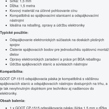
Šírka: 1,5 mm
Dĺžka: 1,5 metra
Kovový materiál na účinné pohlcovanie cínu
Kompatibilná so spájkovacími stanicami a odspájkovacími
nástrojmi
Ideálna na reballing, opravy a údržbu elektroniky
Typické použitie:
Odspájkovanie elektronických súčiastok na doskách plošných
spojov
Čistenie spájkovacích bodov pre jednoduchšiu opätovnú montáž
dielov
Opravy elektronických zariadení a práce pri BGA reballingu
Údržba spájkovacích staníc a súvisiacich nástrojov
Kompatibilita:
GOOT CP-1515 odspájkovacia páska je kompatibilná s väčšinou
spájkovacích staníc a odspájkovacích nástrojov dostupných na trhu, a
je tak nevyhnutným doplnkom pre technikov aj nadšencov do
elektroniky.
Obsah balenia:
1 x GOOT CP-1515 odspájkovacia páska (šírka 1,5 mm x dĺžka