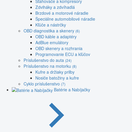
Sťahovače a kompresory
Zdviháky a zdvíhadlá
Brzdové a motorové náradie
Špeciálne automobilové náradie
Kľúče a nástrčky
OBD diagnostika a skenery
(6)
OBD káble a adaptéry
AdBlue emulátory
OBD skenery a rozhrania
Programovanie ECU a kľúčov
Príslušenstvo do auta
(24)
Príslušenstvo na motorku
(8)
Kufre a držiaky prilby
Nosiče batožiny a kufre
Cyklo príslušenstvo
(7)
Batérie a Nabíjačky