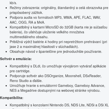
kb/s.
Režimy zobrazenia: originálny, štandardný a celá obrazovka pre
prispôsobený zážitok.
Podpora audia vo formátoch MP3, WMA, APE, FLAC, WAV,
AAC, OGG, RA a M4A.
Kompatibilný s kartami MicroSD do 32GB (karta nie je súčasťou
balenia), čo uľahčuje uloženie veľkého množstva
multimediálneho obsahu.
Približná výdrž batérie 4 hodiny pri nepretržitom prehrávaní (pri
jase 2 a maximálnej hlasitosti v slúchadlách).
Obsahuje návod v španielčine pre jednoduchšie používanie.
Softvér a emulácia:
Kompatibilný s DLdi, čo umožňuje vývojárom vytvárať aplikácie
pre cartridge.
Podporuje softvér ako DSOrganize, Moonshell, DSxReader,
Reno Studio a ďalšie.
Umožňuje hranie s emulátormi Gameboy, Gameboy Advance,
NES a Megadrive dostupnými na webovej stránke výrobcu.
Kompatibilita:
Kompatibilný s konzolami Nintendo DS, NDS Lite, NDSi a DSi XL