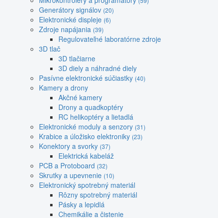
Mikrokontroléry a programátory
(59)
Generátory signálov
(20)
Elektronické displeje
(6)
Zdroje napájania
(39)
Regulovateľné laboratórne zdroje
3D tlač
3D tlačiarne
3D diely a náhradné diely
Pasívne elektronické súčiastky
(40)
Kamery a drony
Akčné kamery
Drony a quadkoptéry
RC helikoptéry a lietadlá
Elektronické moduly a senzory
(31)
Krabice a úložisko elektroniky
(23)
Konektory a svorky
(37)
Elektrická kabeláž
PCB a Protoboard
(32)
Skrutky a upevnenie
(10)
Elektronický spotrebný materiál
Rôzny spotrebný materiál
Pásky a lepidlá
Chemikálie a čistenie