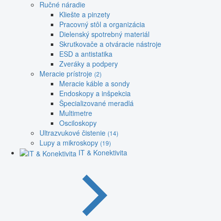
Ručné náradie
Kliešte a pinzety
Pracovný stôl a organizácia
Dielenský spotrebný materiál
Skrutkovače a otváracie nástroje
ESD a antistatika
Zveráky a podpery
Meracie prístroje
(2)
Meracie káble a sondy
Endoskopy a inšpekcia
Špecializované meradlá
Multimetre
Osciloskopy
Ultrazvukové čistenie
(14)
Lupy a mikroskopy
(19)
IT & Konektivita