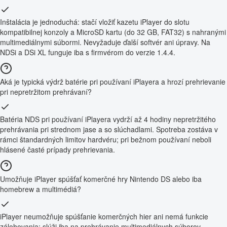
Inštalácia je jednoduchá: stačí vložiť kazetu iPlayer do slotu
kompatibilnej konzoly a MicroSD kartu (do 32 GB, FAT32) s nahranými
multimediálnymi súbormi. Nevyžaduje ďalší softvér ani úpravy. Na
NDSi a DSi XL funguje iba s firmvérom do verzie 1.4.4.
Aká je typická výdrž batérie pri používaní iPlayera a hrozí prehrievanie
pri nepretržitom prehrávaní?
Batéria NDS pri používaní iPlayera vydrží až 4 hodiny nepretržitého
prehrávania pri strednom jase a so slúchadlami. Spotreba zostáva v
rámci štandardných limitov hardvéru; pri bežnom používaní neboli
hlásené časté prípady prehrievania.
Umožňuje iPlayer spúšťať komerčné hry Nintendo DS alebo iba
homebrew a multimédiá?
iPlayer neumožňuje spúšťanie komerčných hier ani nemá funkcie
zálohovania; slúži iba na prehrávanie multimediálnych súborov,