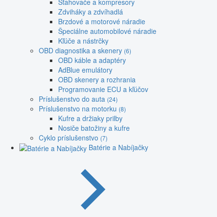
Sťahovače a kompresory
Zdviháky a zdvíhadlá
Brzdové a motorové náradie
Špeciálne automobilové náradie
Kľúče a nástrčky
OBD diagnostika a skenery
(6)
OBD káble a adaptéry
AdBlue emulátory
OBD skenery a rozhrania
Programovanie ECU a kľúčov
Príslušenstvo do auta
(24)
Príslušenstvo na motorku
(8)
Kufre a držiaky prilby
Nosiče batožiny a kufre
Cyklo príslušenstvo
(7)
Batérie a Nabíjačky