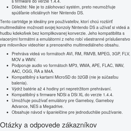
s firmware do verzie 1.4.4.
Dôležité: Nie je to zálohovací systém, preto neumožňuje
spúšťanie oficiálnych hier Nintendo DS.
Tento cartridge je ideálny pre používateľov, ktorí chcú rozšíriť
multimediálne možnosti svojej konzoly Nintendo DS a užívať si videá a
hudbu kdekoľvek bez komplikovanej konverzie. Jeho kompatibilita s
viacerými formátmi a emulátormi z neho robí všestranné príslušenstvo
pre milovníkov videohier a prenosného multimediálneho obsahu.
Prehráva videá vo formátoch AVI, RM, RMVB, MPEG, 3GP, FLV,
MOV a WMV.
Podporuje audio vo formátoch MP3, WMA, APE, FLAC, WAV,
AAC, OGG, RA a M4A.
Kompatibilný s kartami MicroSD do 32GB (nie je súčasťou
balenia).
Výdrž batérie až 4 hodiny pri nepretržitom prehrávaní.
Kompatibilný s firmware NDSi a DSi XL do verzie 1.4.4.
Umožňuje používať emulátory pre Gameboy, Gameboy
Advance, NES a Megadrive.
Obsahuje návod v španielčine pre jednoduchšie používanie.
Otázky a odpovede zákazníkov