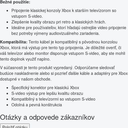
Bežné použitie:
Pripojenie klasickej konzoly Xbox k starším televízorom so
vstupom S-video.
Zlepšenie kvality obrazu pri retro a klasických hrách.
Ideálne pre používateľov, ktorí hľadajú ostrejšie video pripojenie
bez potreby výmeny audiovizuálneho zariadenia.
Kompatibilita:
Tento kábel je kompatibilný s pôvodnou konzolou
Xbox, ktorá má výstup pre tento typ pripojenia. Je dôležité overiť, či
váš televízor alebo monitor disponuje vstupom S-video, aby ste mohli
tento doplnok využiť naplno.
V súčasnosti je tento produkt vypredaný. Odporúčame sledovať
budúce naskladnenie alebo si pozrieť ďalšie káble a adaptéry pre Xbox
dostupné v našom obchode.
Špecifický konektor pre klasickú Xbox
S-video výstup pre lepšiu kvalitu obrazu
Kompatibilný s televízormi so vstupom S-video
Odolná a pevná konštrukcia
Otázky a odpovede zákazníkov
Položiť otázku