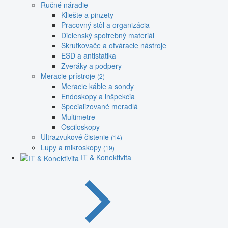
Ručné náradie
Kliešte a pinzety
Pracovný stôl a organizácia
Dielenský spotrebný materiál
Skrutkovače a otváracie nástroje
ESD a antistatika
Zveráky a podpery
Meracie prístroje
(2)
Meracie káble a sondy
Endoskopy a inšpekcia
Špecializované meradlá
Multimetre
Osciloskopy
Ultrazvukové čistenie
(14)
Lupy a mikroskopy
(19)
IT & Konektivita