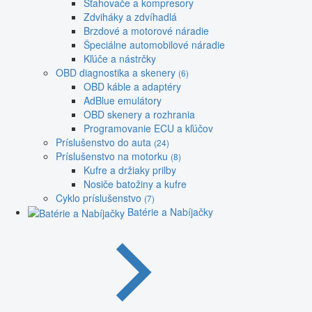
Sťahovače a kompresory
Zdviháky a zdvíhadlá
Brzdové a motorové náradie
Špeciálne automobilové náradie
Kľúče a nástrčky
OBD diagnostika a skenery
(6)
OBD káble a adaptéry
AdBlue emulátory
OBD skenery a rozhrania
Programovanie ECU a kľúčov
Príslušenstvo do auta
(24)
Príslušenstvo na motorku
(8)
Kufre a držiaky prilby
Nosiče batožiny a kufre
Cyklo príslušenstvo
(7)
Batérie a Nabíjačky