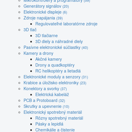
Mikrokontroléry a programátory
(59)
Generátory signálov
(20)
Elektronické displeje
(6)
Zdroje napájania
(39)
Regulovateľné laboratórne zdroje
3D tlač
3D tlačiarne
3D diely a náhradné diely
Pasívne elektronické súčiastky
(40)
Kamery a drony
Akčné kamery
Drony a quadkoptéry
RC helikoptéry a lietadlá
Elektronické moduly a senzory
(31)
Krabice a úložisko elektroniky
(23)
Konektory a svorky
(37)
Elektrická kabeláž
PCB a Protoboard
(32)
Skrutky a upevnenie
(10)
Elektronický spotrebný materiál
Rôzny spotrebný materiál
Pásky a lepidlá
Chemikálie a čistenie