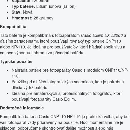
Kapacita:
1200mAh
Typ batérie:
Lítium-iónová (Li-Ion)
Stav:
Nová
Hmotnosť:
28 gramov
Kompatibilita
Táto batéria je kompatibilná s fotoaparátom
Casio Exilim EX-Z2000
a
ďalšími zariadeniami, ktoré používajú rovnaký typ batérie CNP110
alebo NP-110. Je ideálna pre používateľov, ktorí hľadajú spoľahlivú a
cenovo výhodnú náhradu za pôvodnú batériu.
Typické použitie
Náhrada batérie pre fotoaparáty Casio s modelom CNP110/NP-
110.
Použitie pri dlhších fotografických sedeniach, kde je potrebná
dlhšia výdrž batérie.
Ideálna pre amatérskych aj profesionálnych fotografov, ktorí
používajú fotoaparáty Casio Exilim.
Dodatočné informácie
Kompatibilná batéria Casio CNP110 NP-110 je praktická voľba, aby bol
váš fotoaparát vždy pripravený na použitie. Hoci momentálne nie je
skladom, odporúčame skontrolovať ďalšie možnosti alebo nás