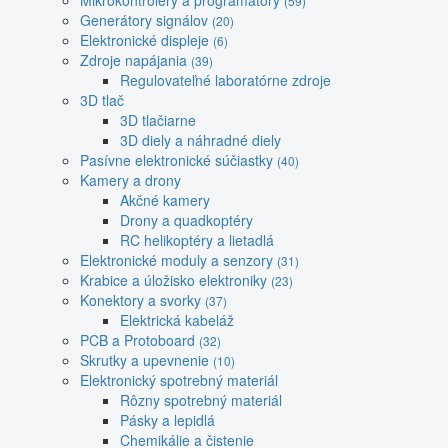
Mikrokontroléry a programátory
(59)
Generátory signálov
(20)
Elektronické displeje
(6)
Zdroje napájania
(39)
Regulovateľné laboratórne zdroje
3D tlač
3D tlačiarne
3D diely a náhradné diely
Pasívne elektronické súčiastky
(40)
Kamery a drony
Akčné kamery
Drony a quadkoptéry
RC helikoptéry a lietadlá
Elektronické moduly a senzory
(31)
Krabice a úložisko elektroniky
(23)
Konektory a svorky
(37)
Elektrická kabeláž
PCB a Protoboard
(32)
Skrutky a upevnenie
(10)
Elektronický spotrebný materiál
Rôzny spotrebný materiál
Pásky a lepidlá
Chemikálie a čistenie