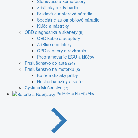
Sťahovače a kompresory
Zdviháky a zdvíhadlá
Brzdové a motorové náradie
Špeciálne automobilové náradie
Kľúče a nástrčky
OBD diagnostika a skenery
(6)
OBD káble a adaptéry
AdBlue emulátory
OBD skenery a rozhrania
Programovanie ECU a kľúčov
Príslušenstvo do auta
(24)
Príslušenstvo na motorku
(8)
Kufre a držiaky prilby
Nosiče batožiny a kufre
Cyklo príslušenstvo
(7)
Batérie a Nabíjačky