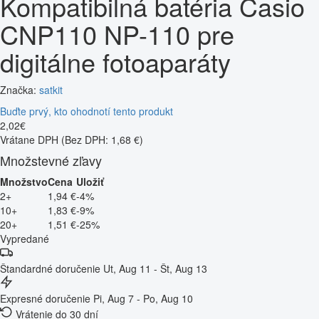
Kompatibilná batéria Casio
CNP110 NP-110 pre
digitálne fotoaparáty
Značka:
satkit
Buďte prvý, kto ohodnotí tento produkt
2
,
02
€
Vrátane DPH
(Bez DPH: 1,68 €)
Množstevné zľavy
Množstvo
Cena
Uložiť
2+
1,94 €
-4%
10+
1,83 €
-9%
20+
1,51 €
-25%
Vypredané
Štandardné doručenie
Ut, Aug 11 - Št, Aug 13
Expresné doručenie
Pi, Aug 7 - Po, Aug 10
Vrátenie do 30 dní