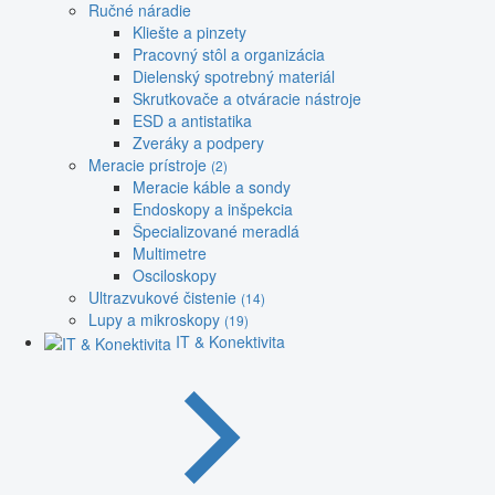
Ručné náradie
Kliešte a pinzety
Pracovný stôl a organizácia
Dielenský spotrebný materiál
Skrutkovače a otváracie nástroje
ESD a antistatika
Zveráky a podpery
Meracie prístroje
(2)
Meracie káble a sondy
Endoskopy a inšpekcia
Špecializované meradlá
Multimetre
Osciloskopy
Ultrazvukové čistenie
(14)
Lupy a mikroskopy
(19)
IT & Konektivita