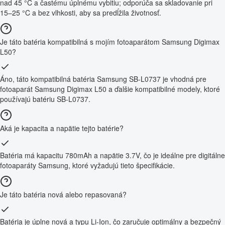
nad 45 °C a častému úplnému vybitiu; odporúča sa skladovanie pri
15–25 °C a bez vlhkosti, aby sa predĺžila životnosť.
Je táto batéria kompatibilná s mojím fotoaparátom Samsung Digimax
L50?
Áno, táto kompatibilná batéria Samsung SB-L0737 je vhodná pre
fotoaparát Samsung Digimax L50 a ďalšie kompatibilné modely, ktoré
používajú batériu SB-L0737.
Aká je kapacita a napätie tejto batérie?
Batéria má kapacitu 780mAh a napätie 3.7V, čo je ideálne pre digitálne
fotoaparáty Samsung, ktoré vyžadujú tieto špecifikácie.
Je táto batéria nová alebo repasovaná?
Batéria je úplne nová a typu Li-Ion, čo zaručuje optimálny a bezpečný