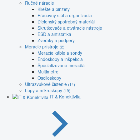
Ručné náradie
Kliešte a pinzety
Pracovný stôl a organizácia
Dielenský spotrebný materiál
Skrutkovače a otváracie nástroje
ESD a antistatika
Zveráky a podpery
Meracie prístroje
(2)
Meracie káble a sondy
Endoskopy a inšpekcia
Špecializované meradlá
Multimetre
Osciloskopy
Ultrazvukové čistenie
(14)
Lupy a mikroskopy
(19)
IT & Konektivita