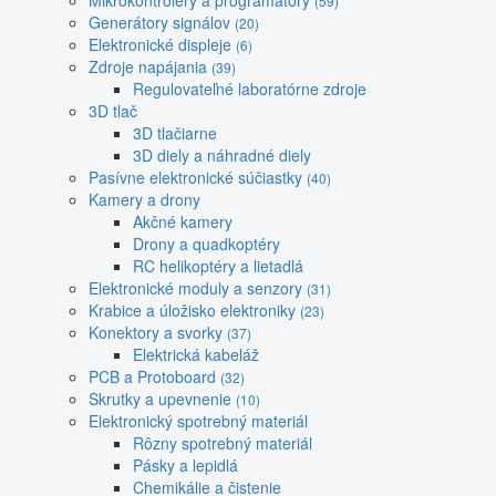
Mikrokontroléry a programátory
(59)
Generátory signálov
(20)
Elektronické displeje
(6)
Zdroje napájania
(39)
Regulovateľné laboratórne zdroje
3D tlač
3D tlačiarne
3D diely a náhradné diely
Pasívne elektronické súčiastky
(40)
Kamery a drony
Akčné kamery
Drony a quadkoptéry
RC helikoptéry a lietadlá
Elektronické moduly a senzory
(31)
Krabice a úložisko elektroniky
(23)
Konektory a svorky
(37)
Elektrická kabeláž
PCB a Protoboard
(32)
Skrutky a upevnenie
(10)
Elektronický spotrebný materiál
Rôzny spotrebný materiál
Pásky a lepidlá
Chemikálie a čistenie