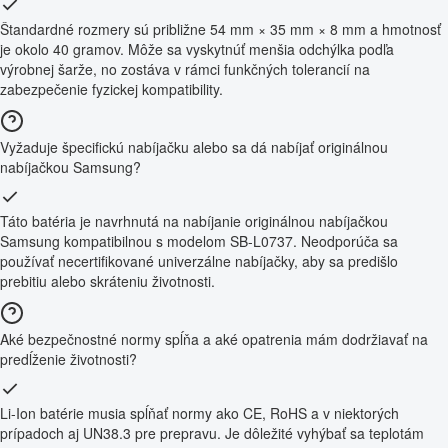
Štandardné rozmery sú približne 54 mm × 35 mm × 8 mm a hmotnosť
je okolo 40 gramov. Môže sa vyskytnúť menšia odchýlka podľa
výrobnej šarže, no zostáva v rámci funkčných tolerancií na
zabezpečenie fyzickej kompatibility.
Vyžaduje špecifickú nabíjačku alebo sa dá nabíjať originálnou
nabíjačkou Samsung?
Táto batéria je navrhnutá na nabíjanie originálnou nabíjačkou
Samsung kompatibilnou s modelom SB-L0737. Neodporúča sa
používať necertifikované univerzálne nabíjačky, aby sa predišlo
prebitiu alebo skráteniu životnosti.
Aké bezpečnostné normy spĺňa a aké opatrenia mám dodržiavať na
predĺženie životnosti?
Li-Ion batérie musia spĺňať normy ako CE, RoHS a v niektorých
prípadoch aj UN38.3 pre prepravu. Je dôležité vyhýbať sa teplotám