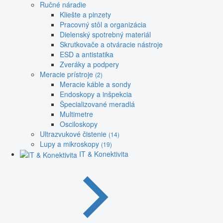
Ručné náradie
Kliešte a pinzety
Pracovný stôl a organizácia
Dielenský spotrebný materiál
Skrutkovače a otváracie nástroje
ESD a antistatika
Zveráky a podpery
Meracie prístroje
(2)
Meracie káble a sondy
Endoskopy a inšpekcia
Špecializované meradlá
Multimetre
Osciloskopy
Ultrazvukové čistenie
(14)
Lupy a mikroskopy
(19)
IT & Konektivita