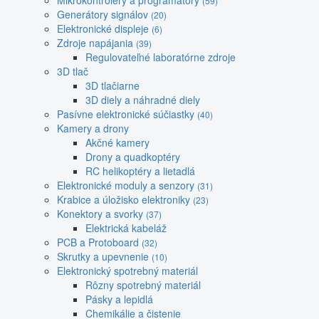
Mikrokontroléry a programátory
(59)
Generátory signálov
(20)
Elektronické displeje
(6)
Zdroje napájania
(39)
Regulovateľné laboratórne zdroje
3D tlač
3D tlačiarne
3D diely a náhradné diely
Pasívne elektronické súčiastky
(40)
Kamery a drony
Akčné kamery
Drony a quadkoptéry
RC helikoptéry a lietadlá
Elektronické moduly a senzory
(31)
Krabice a úložisko elektroniky
(23)
Konektory a svorky
(37)
Elektrická kabeláž
PCB a Protoboard
(32)
Skrutky a upevnenie
(10)
Elektronický spotrebný materiál
Rôzny spotrebný materiál
Pásky a lepidlá
Chemikálie a čistenie