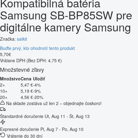
Kompatibilná batéria
Samsung SB-BP85SW pre
digitálne kamery Samsung
Značka:
satkit
Buďte prvý, kto ohodnotí tento produkt
5
,
70
€
Vrátane DPH
(Bez DPH: 4,75 €)
Množstevné zľavy
Množstvo
Cena
Uložiť
2+
5,47 €
-4%
10+
5,19 €
-9%
20+
4,56 €
-20%
Na sklade zostáva už len 2 – objednajte čoskoro!
Štandardné doručenie
Ut, Aug 11 - Št, Aug 13
Expresné doručenie
Pi, Aug 7 - Po, Aug 10
Vrátenie do 30 dní