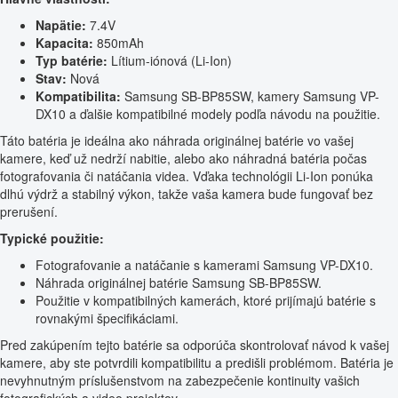
Napätie:
7.4V
Kapacita:
850mAh
Typ batérie:
Lítium-iónová (Li-Ion)
Stav:
Nová
Kompatibilita:
Samsung SB-BP85SW, kamery Samsung VP-
DX10 a ďalšie kompatibilné modely podľa návodu na použitie.
Táto batéria je ideálna ako náhrada originálnej batérie vo vašej
kamere, keď už nedrží nabitie, alebo ako náhradná batéria počas
fotografovania či natáčania videa. Vďaka technológii Li-Ion ponúka
dlhú výdrž a stabilný výkon, takže vaša kamera bude fungovať bez
prerušení.
Typické použitie:
Fotografovanie a natáčanie s kamerami Samsung VP-DX10.
Náhrada originálnej batérie Samsung SB-BP85SW.
Použitie v kompatibilných kamerách, ktoré prijímajú batérie s
rovnakými špecifikáciami.
Pred zakúpením tejto batérie sa odporúča skontrolovať návod k vašej
kamere, aby ste potvrdili kompatibilitu a predišli problémom. Batéria je
nevyhnutným príslušenstvom na zabezpečenie kontinuity vašich