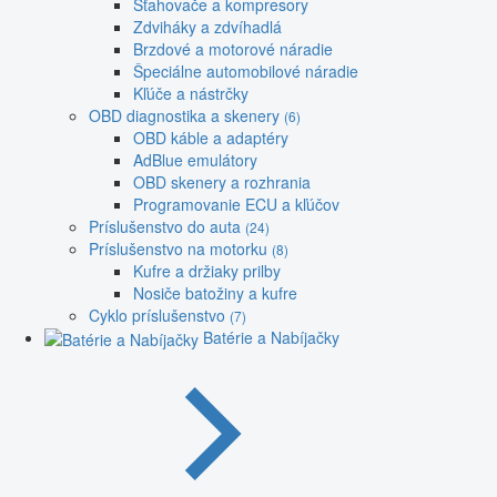
Sťahovače a kompresory
Zdviháky a zdvíhadlá
Brzdové a motorové náradie
Špeciálne automobilové náradie
Kľúče a nástrčky
OBD diagnostika a skenery
(6)
OBD káble a adaptéry
AdBlue emulátory
OBD skenery a rozhrania
Programovanie ECU a kľúčov
Príslušenstvo do auta
(24)
Príslušenstvo na motorku
(8)
Kufre a držiaky prilby
Nosiče batožiny a kufre
Cyklo príslušenstvo
(7)
Batérie a Nabíjačky