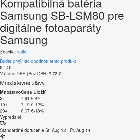
Kompatibilná batéria
Samsung SB-LSM80 pre
digitálne fotoaparáty
Samsung
Značka:
satkit
Buďte prvý, kto ohodnotí tento produkt
8
,
14
€
Vrátane DPH
(Bez DPH: 6,78 €)
Množstevné zľavy
Množstvo
Cena
Uložiť
2+
7,81 €
-4%
10+
7,19 €
-12%
20+
6,67 €
-18%
Vypredané
Štandardné doručenie
St, Aug 12 - Pi, Aug 14