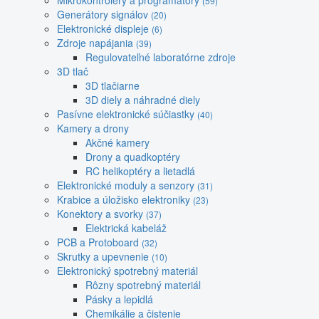
Mikrokontroléry a programátory
(59)
Generátory signálov
(20)
Elektronické displeje
(6)
Zdroje napájania
(39)
Regulovateľné laboratórne zdroje
3D tlač
3D tlačiarne
3D diely a náhradné diely
Pasívne elektronické súčiastky
(40)
Kamery a drony
Akčné kamery
Drony a quadkoptéry
RC helikoptéry a lietadlá
Elektronické moduly a senzory
(31)
Krabice a úložisko elektroniky
(23)
Konektory a svorky
(37)
Elektrická kabeláž
PCB a Protoboard
(32)
Skrutky a upevnenie
(10)
Elektronický spotrebný materiál
Rôzny spotrebný materiál
Pásky a lepidlá
Chemikálie a čistenie