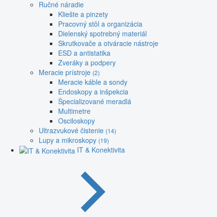
Ručné náradie
Kliešte a pinzety
Pracovný stôl a organizácia
Dielenský spotrebný materiál
Skrutkovače a otváracie nástroje
ESD a antistatika
Zveráky a podpery
Meracie prístroje
(2)
Meracie káble a sondy
Endoskopy a inšpekcia
Špecializované meradlá
Multimetre
Osciloskopy
Ultrazvukové čistenie
(14)
Lupy a mikroskopy
(19)
IT & Konektivita