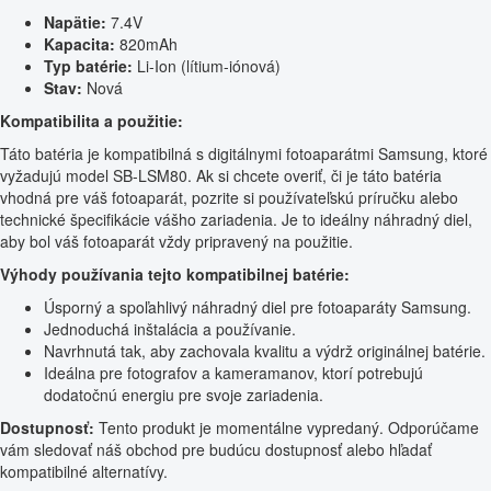
Napätie:
7.4V
Kapacita:
820mAh
Typ batérie:
Li-Ion (lítium-iónová)
Stav:
Nová
Kompatibilita a použitie:
Táto batéria je kompatibilná s digitálnymi fotoaparátmi Samsung, ktoré
vyžadujú model SB-LSM80. Ak si chcete overiť, či je táto batéria
vhodná pre váš fotoaparát, pozrite si používateľskú príručku alebo
technické špecifikácie vášho zariadenia. Je to ideálny náhradný diel,
aby bol váš fotoaparát vždy pripravený na použitie.
Výhody používania tejto kompatibilnej batérie:
Úsporný a spoľahlivý náhradný diel pre fotoaparáty Samsung.
Jednoduchá inštalácia a používanie.
Navrhnutá tak, aby zachovala kvalitu a výdrž originálnej batérie.
Ideálna pre fotografov a kameramanov, ktorí potrebujú
dodatočnú energiu pre svoje zariadenia.
Dostupnosť:
Tento produkt je momentálne vypredaný. Odporúčame
vám sledovať náš obchod pre budúcu dostupnosť alebo hľadať
kompatibilné alternatívy.