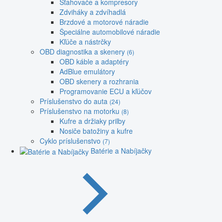
Sťahovače a kompresory
Zdviháky a zdvíhadlá
Brzdové a motorové náradie
Špeciálne automobilové náradie
Kľúče a nástrčky
OBD diagnostika a skenery
(6)
OBD káble a adaptéry
AdBlue emulátory
OBD skenery a rozhrania
Programovanie ECU a kľúčov
Príslušenstvo do auta
(24)
Príslušenstvo na motorku
(8)
Kufre a držiaky prilby
Nosiče batožiny a kufre
Cyklo príslušenstvo
(7)
Batérie a Nabíjačky