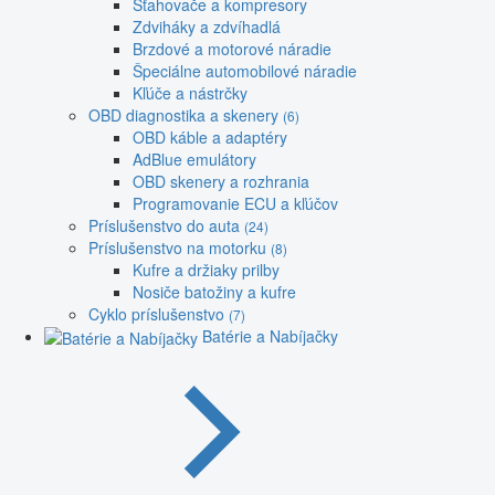
Sťahovače a kompresory
Zdviháky a zdvíhadlá
Brzdové a motorové náradie
Špeciálne automobilové náradie
Kľúče a nástrčky
OBD diagnostika a skenery
(6)
OBD káble a adaptéry
AdBlue emulátory
OBD skenery a rozhrania
Programovanie ECU a kľúčov
Príslušenstvo do auta
(24)
Príslušenstvo na motorku
(8)
Kufre a držiaky prilby
Nosiče batožiny a kufre
Cyklo príslušenstvo
(7)
Batérie a Nabíjačky