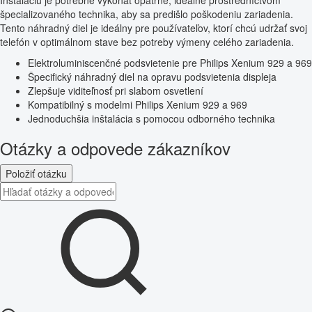
Inštaláciu je potrebné vykonať opatrne, ideálne prostredníctvom
špecializovaného technika, aby sa predišlo poškodeniu zariadenia.
Tento náhradný diel je ideálny pre používateľov, ktorí chcú udržať svoj
telefón v optimálnom stave bez potreby výmeny celého zariadenia.
Elektroluminiscenčné podsvietenie pre Philips Xenium 929 a 969
Špecifický náhradný diel na opravu podsvietenia displeja
Zlepšuje viditeľnosť pri slabom osvetlení
Kompatibilný s modelmi Philips Xenium 929 a 969
Jednoduchšia inštalácia s pomocou odborného technika
Otázky a odpovede zákazníkov
Položiť otázku