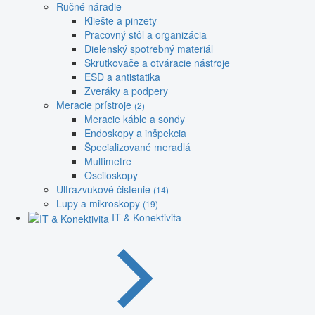
Ručné náradie
Kliešte a pinzety
Pracovný stôl a organizácia
Dielenský spotrebný materiál
Skrutkovače a otváracie nástroje
ESD a antistatika
Zveráky a podpery
Meracie prístroje
(2)
Meracie káble a sondy
Endoskopy a inšpekcia
Špecializované meradlá
Multimetre
Osciloskopy
Ultrazvukové čistenie
(14)
Lupy a mikroskopy
(19)
IT & Konektivita