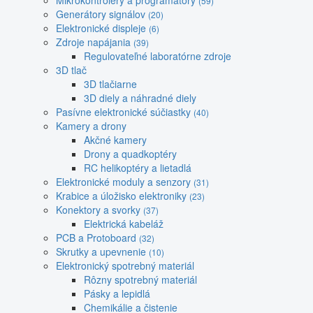
Mikrokontroléry a programátory
(59)
Generátory signálov
(20)
Elektronické displeje
(6)
Zdroje napájania
(39)
Regulovateľné laboratórne zdroje
3D tlač
3D tlačiarne
3D diely a náhradné diely
Pasívne elektronické súčiastky
(40)
Kamery a drony
Akčné kamery
Drony a quadkoptéry
RC helikoptéry a lietadlá
Elektronické moduly a senzory
(31)
Krabice a úložisko elektroniky
(23)
Konektory a svorky
(37)
Elektrická kabeláž
PCB a Protoboard
(32)
Skrutky a upevnenie
(10)
Elektronický spotrebný materiál
Rôzny spotrebný materiál
Pásky a lepidlá
Chemikálie a čistenie