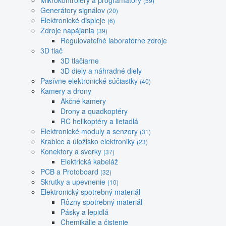
Mikrokontroléry a programátory
(59)
Generátory signálov
(20)
Elektronické displeje
(6)
Zdroje napájania
(39)
Regulovateľné laboratórne zdroje
3D tlač
3D tlačiarne
3D diely a náhradné diely
Pasívne elektronické súčiastky
(40)
Kamery a drony
Akčné kamery
Drony a quadkoptéry
RC helikoptéry a lietadlá
Elektronické moduly a senzory
(31)
Krabice a úložisko elektroniky
(23)
Konektory a svorky
(37)
Elektrická kabeláž
PCB a Protoboard
(32)
Skrutky a upevnenie
(10)
Elektronický spotrebný materiál
Rôzny spotrebný materiál
Pásky a lepidlá
Chemikálie a čistenie