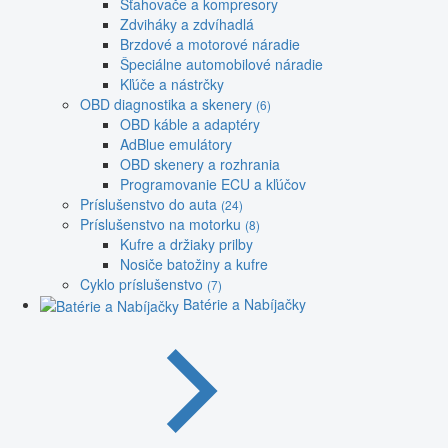
Sťahovače a kompresory
Zdviháky a zdvíhadlá
Brzdové a motorové náradie
Špeciálne automobilové náradie
Kľúče a nástrčky
OBD diagnostika a skenery
(6)
OBD káble a adaptéry
AdBlue emulátory
OBD skenery a rozhrania
Programovanie ECU a kľúčov
Príslušenstvo do auta
(24)
Príslušenstvo na motorku
(8)
Kufre a držiaky prilby
Nosiče batožiny a kufre
Cyklo príslušenstvo
(7)
Batérie a Nabíjačky