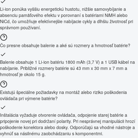
Li-ion ponúka vyššiu energetickú hustotu, nižšie samovybíjanie a
absenciu pamäťového efektu v porovnaní s batériami NiMH alebo
NiCd, čo umožňuje efektívnejšie nabíjacie cykly a dlhšiu životnosť pri
správnom používaní.
Čo presne obsahuje balenie a aké sú rozmery a hmotnosť batérie?
Balenie obsahuje 1 Li-ion batériu 1800 mAh (3,7 V) a 1 USB kábel na
nabíjanie. Približné rozmery batérie sú 43 mm x 30 mm x 7 mm a
hmotnosť je okolo 15 g.
Existujú špeciálne požiadavky na montáž alebo riziko poškodenia
ovládača pri výmene batérie?
Inštalácia vyžaduje otvorenie ovládača, odpojenie starej batérie a
pripojenie novej pri dodržaní polarity. Pri nesprávnej manipulácii hrozí
poškodenie konektora alebo dosky. Odporúčajú sa vhodné nástroje a
vyhnúť sa násilnému zaobchádzaniu s komponentmi.