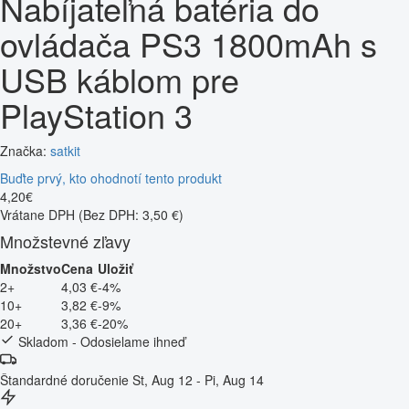
Nabíjateľná batéria do
ovládača PS3 1800mAh s
USB káblom pre
PlayStation 3
Značka:
satkit
Buďte prvý, kto ohodnotí tento produkt
4
,
20
€
Vrátane DPH
(Bez DPH: 3,50 €)
Množstevné zľavy
Množstvo
Cena
Uložiť
2+
4,03 €
-4%
10+
3,82 €
-9%
20+
3,36 €
-20%
Skladom - Odosielame ihneď
Štandardné doručenie
St, Aug 12 - Pi, Aug 14