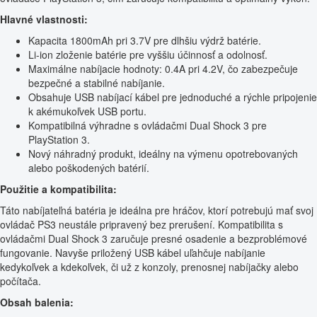
Hlavné vlastnosti:
Kapacita 1800mAh pri 3.7V pre dlhšiu výdrž batérie.
Li-ion zloženie batérie pre vyššiu účinnosť a odolnosť.
Maximálne nabíjacie hodnoty: 0.4A pri 4.2V, čo zabezpečuje
bezpečné a stabilné nabíjanie.
Obsahuje USB nabíjací kábel pre jednoduché a rýchle pripojenie
k akémukoľvek USB portu.
Kompatibilná výhradne s ovládačmi Dual Shock 3 pre
PlayStation 3.
Nový náhradný produkt, ideálny na výmenu opotrebovaných
alebo poškodených batérií.
Použitie a kompatibilita:
Táto nabíjateľná batéria je ideálna pre hráčov, ktorí potrebujú mať svoj
ovládač PS3 neustále pripravený bez prerušení. Kompatibilita s
ovládačmi Dual Shock 3 zaručuje presné osadenie a bezproblémové
fungovanie. Navyše priložený USB kábel uľahčuje nabíjanie
kedykoľvek a kdekoľvek, či už z konzoly, prenosnej nabíjačky alebo
počítača.
Obsah balenia: