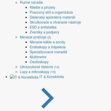
Ručné náradie
Kliešte a pinzety
Pracovný stôl a organizácia
Dielenský spotrebný materiál
Skrutkovače a otváracie nástroje
ESD a antistatika
Zveráky a podpery
Meracie prístroje
(2)
Meracie káble a sondy
Endoskopy a inšpekcia
Špecializované meradlá
Multimetre
Osciloskopy
Ultrazvukové čistenie
(14)
Lupy a mikroskopy
(19)
IT & Konektivita