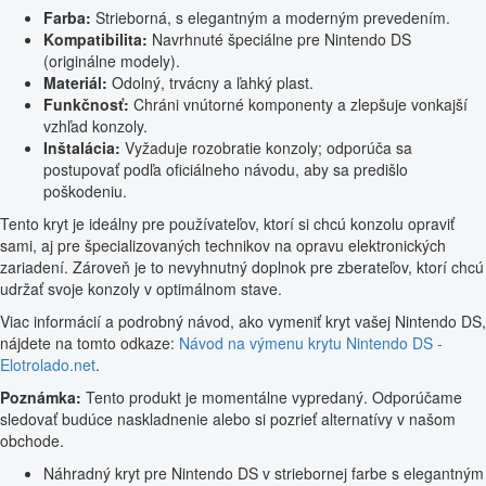
Farba:
Strieborná, s elegantným a moderným prevedením.
Kompatibilita:
Navrhnuté špeciálne pre Nintendo DS
(originálne modely).
Materiál:
Odolný, trvácny a ľahký plast.
Funkčnosť:
Chráni vnútorné komponenty a zlepšuje vonkajší
vzhľad konzoly.
Inštalácia:
Vyžaduje rozobratie konzoly; odporúča sa
postupovať podľa oficiálneho návodu, aby sa predišlo
poškodeniu.
Tento kryt je ideálny pre používateľov, ktorí si chcú konzolu opraviť
sami, aj pre špecializovaných technikov na opravu elektronických
zariadení. Zároveň je to nevyhnutný doplnok pre zberateľov, ktorí chcú
udržať svoje konzoly v optimálnom stave.
Viac informácií a podrobný návod, ako vymeniť kryt vašej Nintendo DS,
nájdete na tomto odkaze:
Návod na výmenu krytu Nintendo DS -
Elotrolado.net
.
Poznámka:
Tento produkt je momentálne vypredaný. Odporúčame
sledovať budúce naskladnenie alebo si pozrieť alternatívy v našom
obchode.
Náhradný kryt pre Nintendo DS v striebornej farbe s elegantným