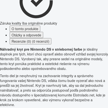
Záruka kvality
Iba originálne produkty
O tomto produkte
Otázky a odpovede
Recenzie (0) (0 recenzií)
Náhradný kryt pre Nintendo DS v striebornej farbe
je ideálny
doplnok pre tých, ktorí chcú opraviť alebo obnoviť vzhľad svojej konzoly
Nintendo DS. Vyrobený tak, aby presne sedel na originálne modely,
tento kryt ponúka praktické a estetické riešenie na výmenu
poškodeného alebo opotrebovaného obalu.
Tento diel je nevyhnutný na zachovanie integrity a správneho
fungovania vašej Nintendo DS, vďaka čomu bude vyzerať ako nová a
predĺži sa jej životnosť. Kryt je navrhnutý tak, aby sa dal jednoducho
nainštalovať, a preto sa odporúča postupovať podľa podrobného
návodu dostupného v špecializovanej komunite Elotrolado.net, kde je
krok za krokom vysvetlené, ako výmenu vykonať bezpečne a
efektívne.