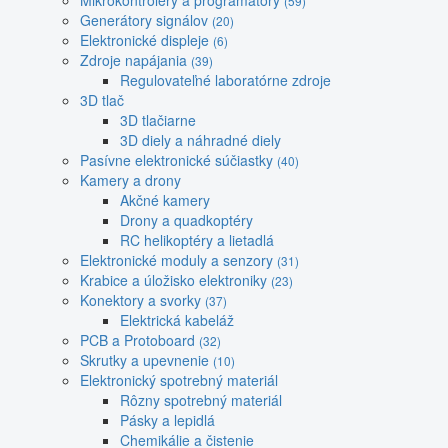
Mikrokontroléry a programátory
(59)
Generátory signálov
(20)
Elektronické displeje
(6)
Zdroje napájania
(39)
Regulovateľné laboratórne zdroje
3D tlač
3D tlačiarne
3D diely a náhradné diely
Pasívne elektronické súčiastky
(40)
Kamery a drony
Akčné kamery
Drony a quadkoptéry
RC helikoptéry a lietadlá
Elektronické moduly a senzory
(31)
Krabice a úložisko elektroniky
(23)
Konektory a svorky
(37)
Elektrická kabeláž
PCB a Protoboard
(32)
Skrutky a upevnenie
(10)
Elektronický spotrebný materiál
Rôzny spotrebný materiál
Pásky a lepidlá
Chemikálie a čistenie