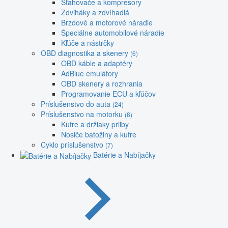
Sťahovače a kompresory
Zdviháky a zdvíhadlá
Brzdové a motorové náradie
Špeciálne automobilové náradie
Kľúče a nástrčky
OBD diagnostika a skenery
(6)
OBD káble a adaptéry
AdBlue emulátory
OBD skenery a rozhrania
Programovanie ECU a kľúčov
Príslušenstvo do auta
(24)
Príslušenstvo na motorku
(8)
Kufre a držiaky prilby
Nosiče batožiny a kufre
Cyklo príslušenstvo
(7)
Batérie a Nabíjačky