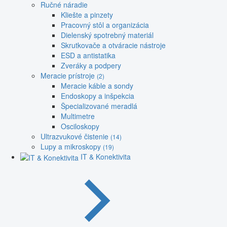
Ručné náradie
Kliešte a pinzety
Pracovný stôl a organizácia
Dielenský spotrebný materiál
Skrutkovače a otváracie nástroje
ESD a antistatika
Zveráky a podpery
Meracie prístroje
(2)
Meracie káble a sondy
Endoskopy a inšpekcia
Špecializované meradlá
Multimetre
Osciloskopy
Ultrazvukové čistenie
(14)
Lupy a mikroskopy
(19)
IT & Konektivita