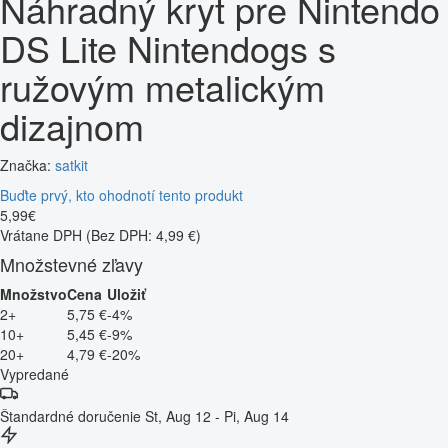
Náhradný kryt pre Nintendo
DS Lite Nintendogs s
ružovým metalickým
dizajnom
Značka:
satkit
Buďte prvý, kto ohodnotí tento produkt
5
,
99
€
Vrátane DPH
(Bez DPH: 4,99 €)
Množstevné zľavy
Množstvo
Cena
Uložiť
2+
5,75 €
-4%
10+
5,45 €
-9%
20+
4,79 €
-20%
Vypredané
Štandardné doručenie
St, Aug 12 - Pi, Aug 14