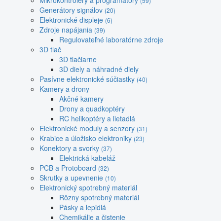
Mikrokontroléry a programátory
(59)
Generátory signálov
(20)
Elektronické displeje
(6)
Zdroje napájania
(39)
Regulovateľné laboratórne zdroje
3D tlač
3D tlačiarne
3D diely a náhradné diely
Pasívne elektronické súčiastky
(40)
Kamery a drony
Akčné kamery
Drony a quadkoptéry
RC helikoptéry a lietadlá
Elektronické moduly a senzory
(31)
Krabice a úložisko elektroniky
(23)
Konektory a svorky
(37)
Elektrická kabeláž
PCB a Protoboard
(32)
Skrutky a upevnenie
(10)
Elektronický spotrebný materiál
Rôzny spotrebný materiál
Pásky a lepidlá
Chemikálie a čistenie