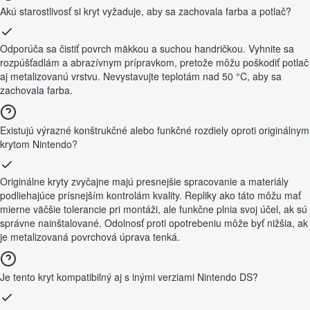
Akú starostlivosť si kryt vyžaduje, aby sa zachovala farba a potlač?
Odporúča sa čistiť povrch mäkkou a suchou handričkou. Vyhnite sa
rozpúšťadlám a abrazívnym prípravkom, pretože môžu poškodiť potlač
aj metalizovanú vrstvu. Nevystavujte teplotám nad 50 °C, aby sa
zachovala farba.
Existujú výrazné konštrukčné alebo funkčné rozdiely oproti originálnym
krytom Nintendo?
Originálne kryty zvyčajne majú presnejšie spracovanie a materiály
podliehajúce prísnejším kontrolám kvality. Repliky ako táto môžu mať
mierne väčšie tolerancie pri montáži, ale funkčne plnia svoj účel, ak sú
správne nainštalované. Odolnosť proti opotrebeniu môže byť nižšia, ak
je metalizovaná povrchová úprava tenká.
Je tento kryt kompatibilný aj s inými verziami Nintendo DS?