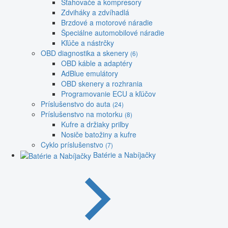
Sťahovače a kompresory
Zdviháky a zdvíhadlá
Brzdové a motorové náradie
Špeciálne automobilové náradie
Kľúče a nástrčky
OBD diagnostika a skenery
(6)
OBD káble a adaptéry
AdBlue emulátory
OBD skenery a rozhrania
Programovanie ECU a kľúčov
Príslušenstvo do auta
(24)
Príslušenstvo na motorku
(8)
Kufre a držiaky prilby
Nosiče batožiny a kufre
Cyklo príslušenstvo
(7)
Batérie a Nabíjačky