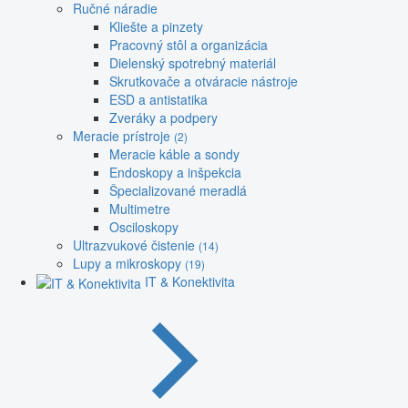
Ručné náradie
Kliešte a pinzety
Pracovný stôl a organizácia
Dielenský spotrebný materiál
Skrutkovače a otváracie nástroje
ESD a antistatika
Zveráky a podpery
Meracie prístroje
(2)
Meracie káble a sondy
Endoskopy a inšpekcia
Špecializované meradlá
Multimetre
Osciloskopy
Ultrazvukové čistenie
(14)
Lupy a mikroskopy
(19)
IT & Konektivita