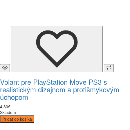
Volant pre PlayStation Move PS3 s
realistickým dizajnom a protišmykovým
úchopom
4
,
80
€
Skladom
Pridať do košíka