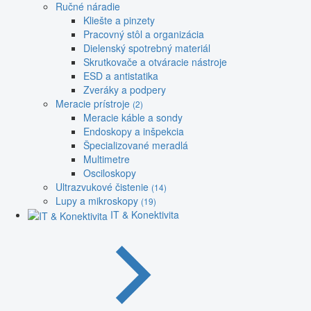
Ručné náradie
Kliešte a pinzety
Pracovný stôl a organizácia
Dielenský spotrebný materiál
Skrutkovače a otváracie nástroje
ESD a antistatika
Zveráky a podpery
Meracie prístroje
(2)
Meracie káble a sondy
Endoskopy a inšpekcia
Špecializované meradlá
Multimetre
Osciloskopy
Ultrazvukové čistenie
(14)
Lupy a mikroskopy
(19)
IT & Konektivita