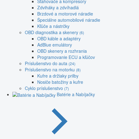
Sťahovače a kompresory
Zdviháky a zdvíhadlá
Brzdové a motorové náradie
Špeciálne automobilové náradie
Kľúče a nástrčky
OBD diagnostika a skenery
(6)
OBD káble a adaptéry
AdBlue emulátory
OBD skenery a rozhrania
Programovanie ECU a kľúčov
Príslušenstvo do auta
(24)
Príslušenstvo na motorku
(8)
Kufre a držiaky prilby
Nosiče batožiny a kufre
Cyklo príslušenstvo
(7)
Batérie a Nabíjačky