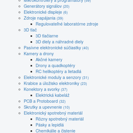
Mikrokontroléry a programátory
(59)
Generátory signálov
(20)
Elektronické displeje
(6)
Zdroje napájania
(39)
Regulovateľné laboratórne zdroje
3D tlač
3D tlačiarne
3D diely a náhradné diely
Pasívne elektronické súčiastky
(40)
Kamery a drony
Akčné kamery
Drony a quadkoptéry
RC helikoptéry a lietadlá
Elektronické moduly a senzory
(31)
Krabice a úložisko elektroniky
(23)
Konektory a svorky
(37)
Elektrická kabeláž
PCB a Protoboard
(32)
Skrutky a upevnenie
(10)
Elektronický spotrebný materiál
Rôzny spotrebný materiál
Pásky a lepidlá
Chemikálie a čistenie