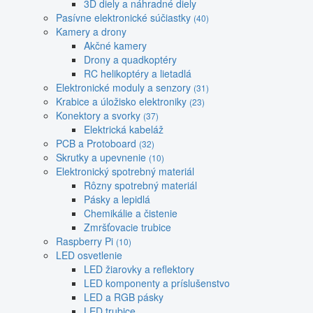
3D diely a náhradné diely
Pasívne elektronické súčiastky
(40)
Kamery a drony
Akčné kamery
Drony a quadkoptéry
RC helikoptéry a lietadlá
Elektronické moduly a senzory
(31)
Krabice a úložisko elektroniky
(23)
Konektory a svorky
(37)
Elektrická kabeláž
PCB a Protoboard
(32)
Skrutky a upevnenie
(10)
Elektronický spotrebný materiál
Rôzny spotrebný materiál
Pásky a lepidlá
Chemikálie a čistenie
Zmršťovacie trubice
Raspberry Pi
(10)
LED osvetlenie
LED žiarovky a reflektory
LED komponenty a príslušenstvo
LED a RGB pásky
LED trubice