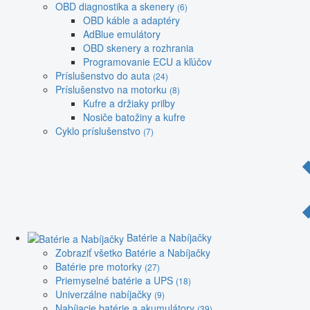
OBD diagnostika a skenery
(6)
OBD káble a adaptéry
AdBlue emulátory
OBD skenery a rozhrania
Programovanie ECU a kľúčov
Príslušenstvo do auta
(24)
Príslušenstvo na motorku
(8)
Kufre a držiaky prilby
Nosiče batožiny a kufre
Cyklo príslušenstvo
(7)
Batérie a Nabíjačky
Zobraziť všetko Batérie a Nabíjačky
Batérie pre motorky
(27)
Priemyselné batérie a UPS
(18)
Univerzálne nabíjačky
(9)
Nabíjacie batérie a akumulátory
(39)