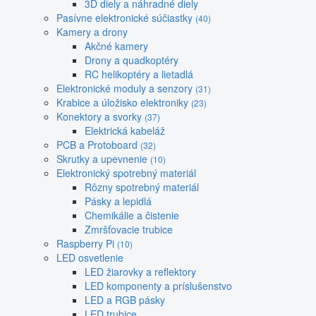
3D diely a náhradné diely
Pasívne elektronické súčiastky
(40)
Kamery a drony
Akčné kamery
Drony a quadkoptéry
RC helikoptéry a lietadlá
Elektronické moduly a senzory
(31)
Krabice a úložisko elektroniky
(23)
Konektory a svorky
(37)
Elektrická kabeláž
PCB a Protoboard
(32)
Skrutky a upevnenie
(10)
Elektronický spotrebný materiál
Rôzny spotrebný materiál
Pásky a lepidlá
Chemikálie a čistenie
Zmršťovacie trubice
Raspberry Pi
(10)
LED osvetlenie
LED žiarovky a reflektory
LED komponenty a príslušenstvo
LED a RGB pásky
LED trubice