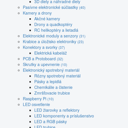
3D diely a náhradné diely
Pasívne elektronické súčiastky
(40)
Kamery a drony
Akčné kamery
Drony a quadkoptéry
RC helikoptéry a lietadlá
Elektronické moduly a senzory
(31)
Krabice a úložisko elektroniky
(23)
Konektory a svorky
(37)
Elektrická kabeláž
PCB a Protoboard
(32)
Skrutky a upevnenie
(10)
Elektronický spotrebný materiál
Rôzny spotrebný materiál
Pásky a lepidlá
Chemikálie a čistenie
Zmršťovacie trubice
Raspberry Pi
(10)
LED osvetlenie
LED žiarovky a reflektory
LED komponenty a príslušenstvo
LED a RGB pásky
LED trubice