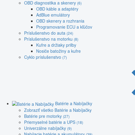
OBD diagnostika a skenery
(6)
OBD káble a adaptéry
AdBlue emulátory
OBD skenery a rozhrania
Programovanie ECU a kľúčov
Príslušenstvo do auta
(24)
Príslušenstvo na motorku
(8)
Kufre a držiaky prilby
Nosiče batožiny a kufre
Cyklo príslušenstvo
(7)
Batérie a Nabíjačky
Zobraziť všetko Batérie a Nabíjačky
Batérie pre motorky
(27)
Priemyselné batérie a UPS
(18)
Univerzálne nabíjačky
(9)
Nabíjacie batérie a akumulátory
(39)