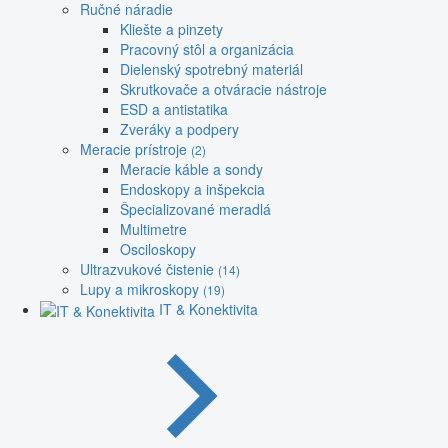
Ručné náradie
Kliešte a pinzety
Pracovný stôl a organizácia
Dielenský spotrebný materiál
Skrutkovače a otváracie nástroje
ESD a antistatika
Zveráky a podpery
Meracie prístroje
(2)
Meracie káble a sondy
Endoskopy a inšpekcia
Špecializované meradlá
Multimetre
Osciloskopy
Ultrazvukové čistenie
(14)
Lupy a mikroskopy
(19)
IT & Konektivita