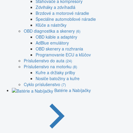
Sťahovače a kompresory
Zdviháky a zdvíhadlá
Brzdové a motorové náradie
Špeciálne automobilové náradie
Kľúče a nástrčky
OBD diagnostika a skenery
(6)
OBD káble a adaptéry
AdBlue emulátory
OBD skenery a rozhrania
Programovanie ECU a kľúčov
Príslušenstvo do auta
(24)
Príslušenstvo na motorku
(8)
Kufre a držiaky prilby
Nosiče batožiny a kufre
Cyklo príslušenstvo
(7)
Batérie a Nabíjačky