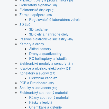
Mikrokontroléry a programátory
(59)
Generátory signálov
(20)
Elektronické displeje
(6)
Zdroje napájania
(39)
Regulovateľné laboratórne zdroje
3D tlač
3D tlačiarne
3D diely a náhradné diely
Pasívne elektronické súčiastky
(40)
Kamery a drony
Akčné kamery
Drony a quadkoptéry
RC helikoptéry a lietadlá
Elektronické moduly a senzory
(31)
Krabice a úložisko elektroniky
(23)
Konektory a svorky
(37)
Elektrická kabeláž
PCB a Protoboard
(32)
Skrutky a upevnenie
(10)
Elektronický spotrebný materiál
Rôzny spotrebný materiál
Pásky a lepidlá
Chemikálie a čistenie