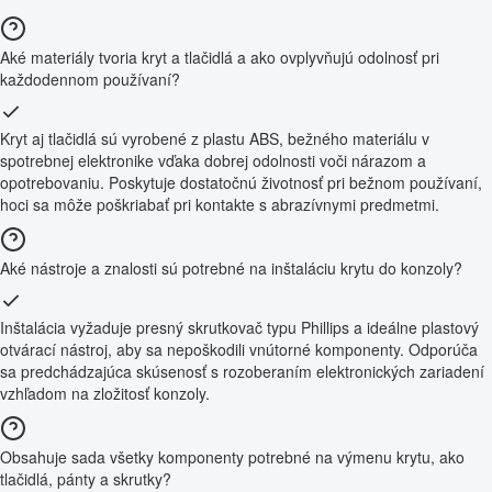
Aké materiály tvoria kryt a tlačidlá a ako ovplyvňujú odolnosť pri
každodennom používaní?
Kryt aj tlačidlá sú vyrobené z plastu ABS, bežného materiálu v
spotrebnej elektronike vďaka dobrej odolnosti voči nárazom a
opotrebovaniu. Poskytuje dostatočnú životnosť pri bežnom používaní,
hoci sa môže poškriabať pri kontakte s abrazívnymi predmetmi.
Aké nástroje a znalosti sú potrebné na inštaláciu krytu do konzoly?
Inštalácia vyžaduje presný skrutkovač typu Phillips a ideálne plastový
otvárací nástroj, aby sa nepoškodili vnútorné komponenty. Odporúča
sa predchádzajúca skúsenosť s rozoberaním elektronických zariadení
vzhľadom na zložitosť konzoly.
Obsahuje sada všetky komponenty potrebné na výmenu krytu, ako
tlačidlá, pánty a skrutky?