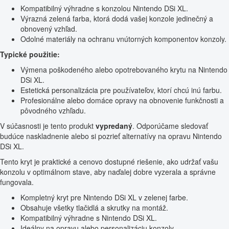
Kompatibilný výhradne s konzolou Nintendo DSi XL.
Výrazná zelená farba, ktorá dodá vašej konzole jedinečný a
obnovený vzhľad.
Odolné materiály na ochranu vnútorných komponentov konzoly.
Typické použitie:
Výmena poškodeného alebo opotrebovaného krytu na Nintendo
DSi XL.
Estetická personalizácia pre používateľov, ktorí chcú inú farbu.
Profesionálne alebo domáce opravy na obnovenie funkčnosti a
pôvodného vzhľadu.
V súčasnosti je tento produkt
vypredaný
. Odporúčame sledovať
budúce naskladnenie alebo si pozrieť alternatívy na opravu Nintendo
DSi XL.
Tento kryt je praktické a cenovo dostupné riešenie, ako udržať vašu
konzolu v optimálnom stave, aby naďalej dobre vyzerala a správne
fungovala.
Kompletný kryt pre Nintendo DSi XL v zelenej farbe.
Obsahuje všetky tlačidlá a skrutky na montáž.
Kompatibilný výhradne s Nintendo DSi XL.
Ideálny na opravu alebo personalizáciu konzoly.