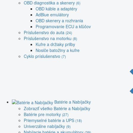
OBD diagnostika a skenery
(6)
OBD káble a adaptéry
AdBlue emulátory
OBD skenery a rozhrania
Programovanie ECU a kľúčov
Príslušenstvo do auta
(24)
Príslušenstvo na motorku
(8)
Kufre a držiaky prilby
Nosiče batožiny a kufre
Cyklo príslušenstvo
(7)
Batérie a Nabíjačky
Zobraziť všetko Batérie a Nabíjačky
Batérie pre motorky
(27)
Priemyselné batérie a UPS
(18)
Univerzálne nabíjačky
(9)
Nabíjacie batérie a akumulátory
(39)