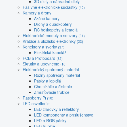
3D diely a náhradné diely
Pasívne elektronické súčiastky
(40)
Kamery a drony
Akčné kamery
Drony a quadkoptéry
RC helikoptéry a lietadlá
Elektronické moduly a senzory
(31)
Krabice a úložisko elektroniky
(23)
Konektory a svorky
(37)
Elektrická kabeláž
PCB a Protoboard
(32)
Skrutky a upevnenie
(10)
Elektronický spotrebný materiál
Rôzny spotrebný materiál
Pásky a lepidlá
Chemikálie a čistenie
Zmršťovacie trubice
Raspberry Pi
(10)
LED osvetlenie
LED žiarovky a reflektory
LED komponenty a príslušenstvo
LED a RGB pásky
LED trubice