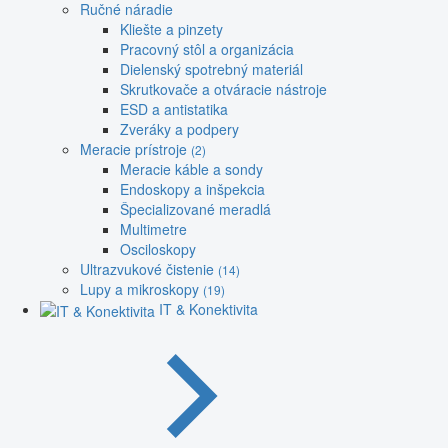
Ručné náradie
Kliešte a pinzety
Pracovný stôl a organizácia
Dielenský spotrebný materiál
Skrutkovače a otváracie nástroje
ESD a antistatika
Zveráky a podpery
Meracie prístroje
(2)
Meracie káble a sondy
Endoskopy a inšpekcia
Špecializované meradlá
Multimetre
Osciloskopy
Ultrazvukové čistenie
(14)
Lupy a mikroskopy
(19)
IT & Konektivita