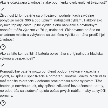
Aká je očakávaná životnosť a aké podmienky ovplyvňujú jej trvácnosť?
Životnosť Li-Ion batérie sa pri bežných podmienkach zvyčajne
pohybuje medzi 300 a 500 úplnými nabíjacími cyklami. Faktory ako
vysoké teploty, časté úplné vybitie alebo nabíjanie s nevhodným
napätím môžu výrazne znížiť jej trvácnosť. Skladovanie batérie na
chladnom mieste a vyhýbanie sa úplnému vybitiu pomáha predĺžiť jej
životnosť.
Ako sa táto kompatibilná batéria porovnáva s originálnou z hľadiska
výkonu a bezpečnosti?
Kompatibilné batérie môžu ponúknuť podobný výkon v kapacite a
výdrži, ak spĺňajú špecifikácie a primeranú kontrolu kvality. Môžu však
mať menšie tolerancie v ochrane proti prebitiu alebo výkyvom. Táto
batéria je navrhnutá tak, aby spĺňala základné bezpečnostné normy,
no odporúča sa sledovať teplotu počas prvých nabíjaní, aby sa vylúčili
poruchy.