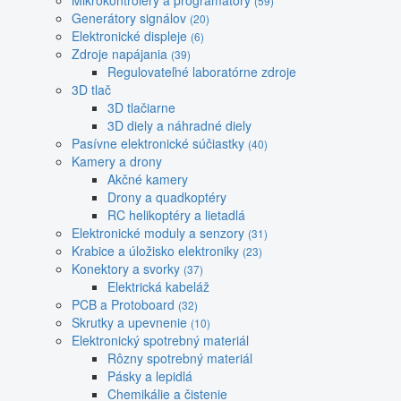
Mikrokontroléry a programátory
(59)
Generátory signálov
(20)
Elektronické displeje
(6)
Zdroje napájania
(39)
Regulovateľné laboratórne zdroje
3D tlač
3D tlačiarne
3D diely a náhradné diely
Pasívne elektronické súčiastky
(40)
Kamery a drony
Akčné kamery
Drony a quadkoptéry
RC helikoptéry a lietadlá
Elektronické moduly a senzory
(31)
Krabice a úložisko elektroniky
(23)
Konektory a svorky
(37)
Elektrická kabeláž
PCB a Protoboard
(32)
Skrutky a upevnenie
(10)
Elektronický spotrebný materiál
Rôzny spotrebný materiál
Pásky a lepidlá
Chemikálie a čistenie