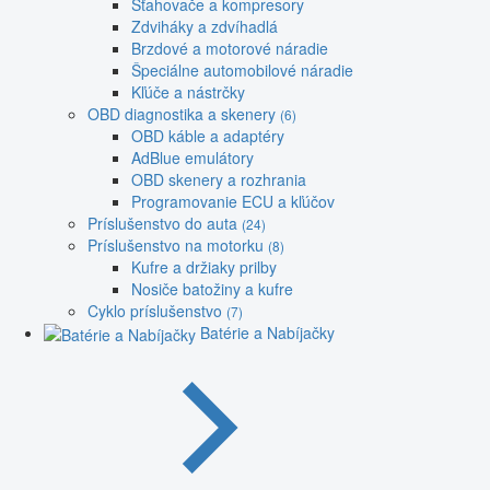
Sťahovače a kompresory
Zdviháky a zdvíhadlá
Brzdové a motorové náradie
Špeciálne automobilové náradie
Kľúče a nástrčky
OBD diagnostika a skenery
(6)
OBD káble a adaptéry
AdBlue emulátory
OBD skenery a rozhrania
Programovanie ECU a kľúčov
Príslušenstvo do auta
(24)
Príslušenstvo na motorku
(8)
Kufre a držiaky prilby
Nosiče batožiny a kufre
Cyklo príslušenstvo
(7)
Batérie a Nabíjačky