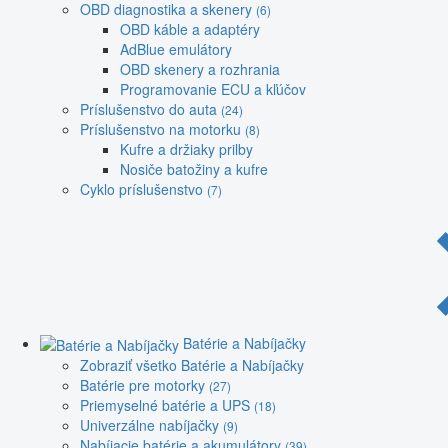
OBD diagnostika a skenery
(6)
OBD káble a adaptéry
AdBlue emulátory
OBD skenery a rozhrania
Programovanie ECU a kľúčov
Príslušenstvo do auta
(24)
Príslušenstvo na motorku
(8)
Kufre a držiaky prilby
Nosiče batožiny a kufre
Cyklo príslušenstvo
(7)
Batérie a Nabíjačky
Zobraziť všetko Batérie a Nabíjačky
Batérie pre motorky
(27)
Priemyselné batérie a UPS
(18)
Univerzálne nabíjačky
(9)
Nabíjacie batérie a akumulátory
(39)