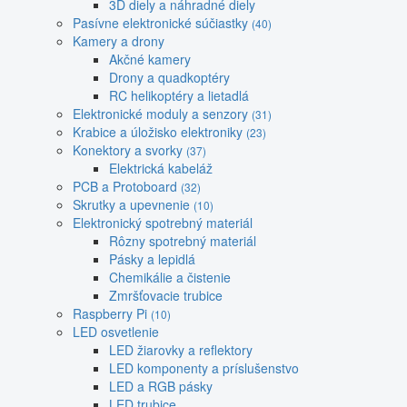
3D diely a náhradné diely
Pasívne elektronické súčiastky
(40)
Kamery a drony
Akčné kamery
Drony a quadkoptéry
RC helikoptéry a lietadlá
Elektronické moduly a senzory
(31)
Krabice a úložisko elektroniky
(23)
Konektory a svorky
(37)
Elektrická kabeláž
PCB a Protoboard
(32)
Skrutky a upevnenie
(10)
Elektronický spotrebný materiál
Rôzny spotrebný materiál
Pásky a lepidlá
Chemikálie a čistenie
Zmršťovacie trubice
Raspberry Pi
(10)
LED osvetlenie
LED žiarovky a reflektory
LED komponenty a príslušenstvo
LED a RGB pásky
LED trubice